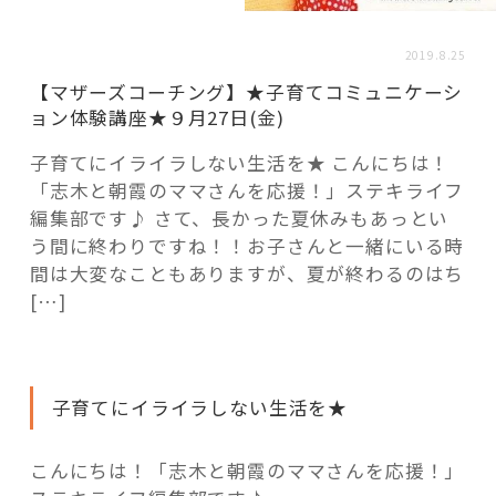
活用事例
2019.8.25
【マザーズコーチング】★子育てコミュニケーシ
「モノ」
ョン体験講座★９月27日(金)
fleXe
リノベ事例
子育てにイライラしない生活を★ こんにちは！
「志木と朝霞のママさんを応援！」ステキライフ
編集部です♪ さて、長かった夏休みもあっとい
う間に終わりですね！！お子さんと一緒にいる時
「ひと」
間は大変なこともありますが、夏が終わるのはち
[…]
協賛・協力店
コーディネーター紹介
子育てにイライラしない生活を★
これからの暮らし 住み替え相談
こんにちは！「志木と朝霞のママさんを応援！」