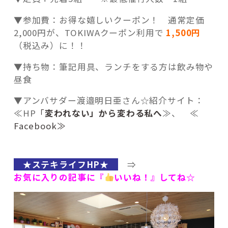
▼参加費：お得な嬉しいクーポン！ 通常定価
2,000円が、TOKIWAクーポン利用で
1,500円
（税込み）に！！
▼持ち物：筆記用具、ランチをする方は飲み物や
昼食
▼アンバサダー渡邉明日亜さん☆紹介サイト：
≪HP
「
変われない」から変わる私へ
≫、 ≪
Facebook≫
★ステキライフHP★
⇒
お気に入りの記事に『
いいね！』してね☆