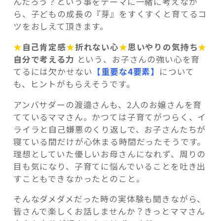
んだろう？という事をテーマに一緒に考えなが
ら、子どもの成長の『芽』をすくすくと育てるコ
ツをおしえて頂きます。
★
自己肯定感
★
折れない心
★
思いやりの気持ち
★
自分で考える力
という、お子さんの強い心を育
てるには欠かせない
【重要な4要素】
について
も、ヒントがもらえそうです。
アンバサダーの渡邉さんも、2人のお嬢さんを育
てているママさん。かつては子育てがつらく、イ
ライラと自己嫌悪のくり返しで、お子さんたちが
寝ている間だけが心休まる時間だったそうです。
理想としていた優しいお母さんになれず、周りの
目も気になり、子育てに悩んでいることを吐き出
すこともできなかったとのこと。
そんなダメダメだった時の実体験も聞きながら、
皆さんで楽しくお話しませんか？きっとママさん