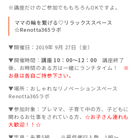
※講座だけのご参加でももちろんOKですよ。
ママの輪を繋げる♡リラックススペース
☆Renotta365ラボ
▼開催日：2019年 9月 27日（金）
▼開催時間：
講座 10：00
～12：00
講座終了
後、お時間のある方は一緒にランチタイム！
※
お昼は各自ご持参下さい。
▼場所：おしゃれなリノベーションスペース
Renotta365ラボ
▼参加対象：プレママ、子育て中の方、子どもに
関わるお仕事をされている方、
☆お子さん連れも
大歓迎！！☆
▼定員：先着5組 ※最低催行人数 1組～