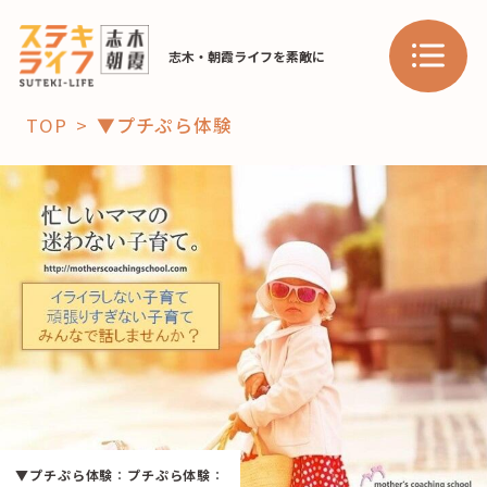
志木・朝霞ライフを素敵に
TOP
▼プチぷら体験
「コト」
子育て
暮らし
おすすめ
学び・教育
スポット
「場」
HAREL
HAREL
▼プチぷら体験
：
プチぷら体験
：