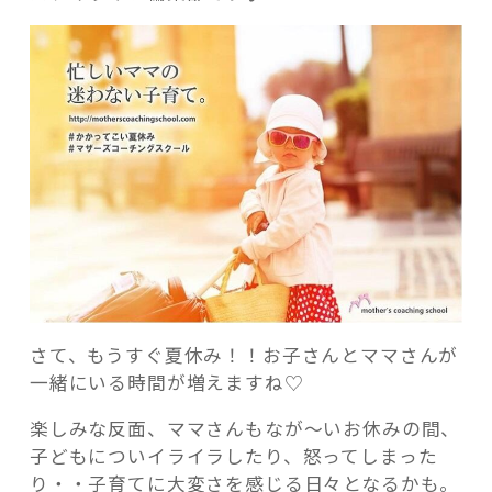
マ
の
た
め
の
記事検索
子
育
て
コ
ミ
ュ
ニ
ケ
さて、もうすぐ夏休み！！お子さんとママさんが
ー
一緒にいる時間が増えますね♡
シ
楽しみな反面、ママさんもなが～いお休みの間、
ョ
子どもについイライラしたり、怒ってしまった
ン
り・・子育てに大変さを感じる日々となるかも。
講