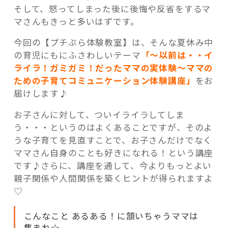
そして、怒ってしまった後に後悔や反省をするマ
座”
マさんもきっと多いはずです。
の
今回の【プチぷら体験教室】は、そんな夏休み中
の育児にもにふさわしいテーマ
「～
以
前は・・イ
ライラ！ガミガミ！だったママの実体験～ママの
ための子育てコミュニケーション体験講座」
をお
届けします♪
お子さんに対して、ついイライラしてしま
う・・・というのはよくあることですが、そのよ
うな子育てを見直すことで、お子さんだけでなく
ママさん自身のことも好きになれる！という講座
です♪さらに、講座を通して、今よりもっとよい
親子関係や人間関係を築くヒントが得られますよ
♡
こんなこと あるある！に頷いちゃうママは
集まれ☆