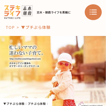
志木・朝霞ライフを素敵に
TOP
▼プチぷら体験
「コト」
子育て
暮らし
おすすめ
学び・教育
スポット
「場」
HAREL
HAREL
▼プチぷら体験
：
プチぷら体験
：