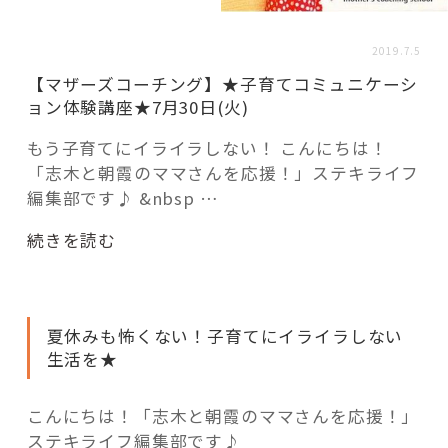
活用事例
2019.7.5
【マザーズコーチング】★子育てコミュニケーシ
「モノ」
ョン体験講座★7月30日(火)
fleXe
リノベ事例
もう子育てにイライラしない！ こんにちは！
「志木と朝霞のママさんを応援！」ステキライフ
編集部です♪ &nbsp …
「ひと」
“【プ
続きを読む
チ
協賛・協力店
ぷ
ら
夏休みも怖くない！子育てにイライラしない
コーディネーター紹介
体
生活を★
験
教
室】
こんにちは！「志木と朝霞のママさんを応援！」
これからの暮らし 住み替え相談
マ
ステキライフ編集部です♪