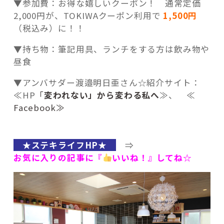
▼参加費：お得な嬉しいクーポン！ 通常定価
2,000円が、TOKIWAクーポン利用で
1,500円
（税込み）に！！
▼持ち物：筆記用具、ランチをする方は飲み物や
昼食
▼アンバサダー渡邉明日亜さん☆紹介サイト：
≪HP
「
変われない」から変わる私へ
≫、 ≪
Facebook≫
★ステキライフHP★
⇒
お気に入りの記事に『
いいね！』してね☆