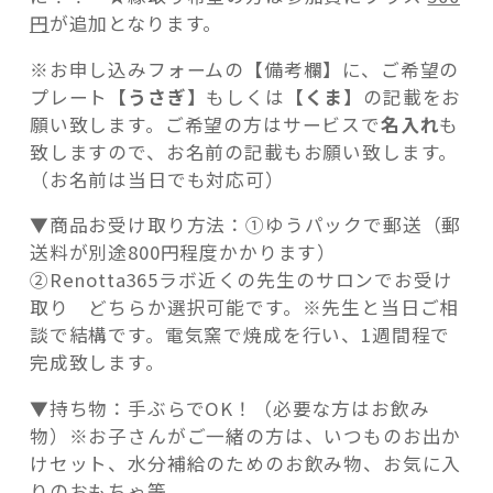
円
が追加となります。
※お申し込みフォームの【備考欄】に、ご希望の
プレート
【うさぎ】
もしくは
【くま】
の記載をお
願い致します。ご希望の方はサービスで
名入れ
も
致しますので、お名前の記載もお願い致します。
（お名前は当日でも対応可）
▼商品お受け取り方法：①ゆうパックで郵送（郵
送料が別途800円程度かかります）
②Renotta365ラボ近くの先生のサロンでお受け
取り どちらか選択可能です。※先生と当日ご相
談で結構です。電気窯で焼成を行い、1週間程で
完成致します。
▼持ち物：手ぶらでOK！（必要な方はお飲み
物）※お子さんがご一緒の方は、いつものお出か
けセット、水分補給のためのお飲み物、お気に入
りのおもちゃ等