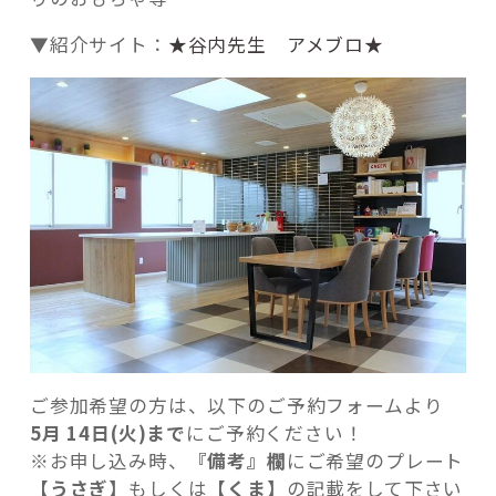
▼紹介サイト：
★谷内先生 アメブロ★
ご参加希望の方は、以下のご予約フォームより
5
月 14日(火)まで
にご予約ください！
※お申し込み時、
『備考』欄
にご希望のプレート
【
うさぎ
】もしくは【
くま
】の記載をして下さい