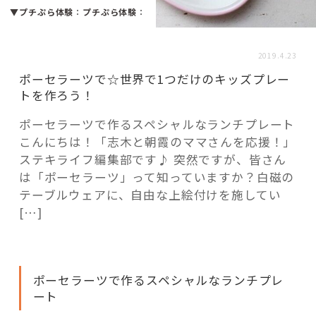
活用事例
▼プチぷら体験
：
プチぷら体験
：
2019.4.23
「モノ」
ポーセラーツで☆世界で1つだけのキッズプレー
トを作ろう！
fleXe
リノベ事例
ポーセラーツで作るスペシャルなランチプレート
こんにちは！「志木と朝霞のママさんを応援！」
ステキライフ編集部です♪ 突然ですが、皆さん
「ひと」
は「ポーセラーツ」って知っていますか？白磁の
テーブルウェアに、自由な上絵付けを施してい
協賛・協力店
[…]
コーディネーター紹介
ポーセラーツで作るスペシャルなランチプレ
ート
これからの暮らし 住み替え相談