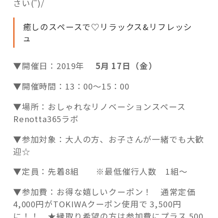
–
さい(
)/
癒しのスペースで♡リラックス&リフレッシ
ュ
▼開催日：2019年
5月 17日（金）
▼開催時間：13：00～15：00
▼場所：おしゃれなリノベーションスペース
Renotta365ラボ
▼参加対象：大人の方、お子さんが一緒でも大歓
迎☆
▼定員：先着8組 ※最低催行人数 1組～
▼参加費：お得な嬉しいクーポン！ 通常定価
4,000円がTOKIWAクーポン使用で 3,500円
に！！ ★
縁取り希望の方は参加費にプラス
500