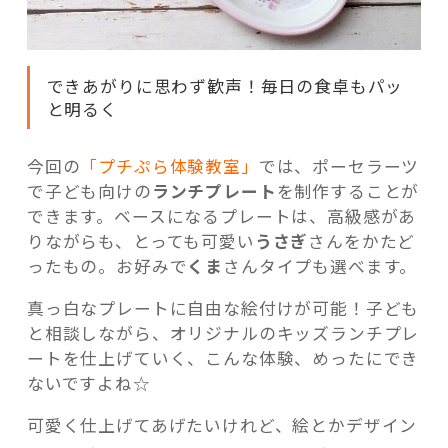
できあがりに思わず歓声！毎日の食卓もパッ
と明るく
今回の
「プチぷら体験教室」
では、ポーセラーツ
で子ども向けの
ランチプレート
を制作することが
できます。ベースになるプレートは、高級感があ
りながらも、とっても可愛い
うさぎ
さんをかたど
ったもの。お好みで
くま
さんタイプも選べます。
真っ白なプレートに自由な絵付けが可能！子ども
と相談しながら、オリジナルのキッズランチプレ
ートを仕上げていく、こんな体験、めったにでき
ないですよね☆
可愛く仕上げてあげたいけれど、絵とかデザイン