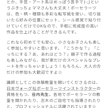
_
とか、手芸・アート系はめっぽう苦手で(
;)とい
うぶきっちょママさんも大丈夫！ポーセラーツ
は、色・柄・種類も多彩な転写紙を使い、切り抜
いたら好みの位置にセット、シール感覚で貼り付
けていくだけでOKなので、手軽に完成度の高い
作品を仕上げることができるんです。
これなら初めてでも安心。小さなお子さんも楽し
く参加しやすいと思います。「こうかな？」「こ
っちにする？あ、あれはどう？」親子で作る過程
も楽しみながら、我が家だけのスペシャルなプレ
ートを作っちゃいましょう！もちろん、大人の方
だけの参加も大歓迎ですよ☆
講師としてこの体験教室を開いてくださるのは、
日本ヴォーグ社ポーセラーツインストラクター
の
資格をもつ、
谷内先生
。各地でポーセラーツの教
室を開かれたり、志木のご自宅でも指導されたり
と、プロフェッショナルに活躍されています☆