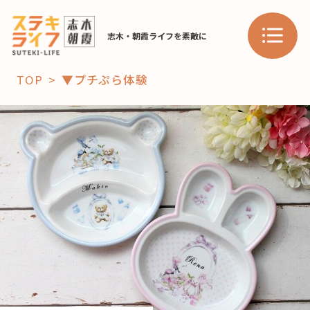
志木・朝霞ライフを素敵に
TOP
▼プチぷら体験
「コト」
子育て
暮らし
おすすめ
学び・教育
スポット
「場」
HAREL
HAREL