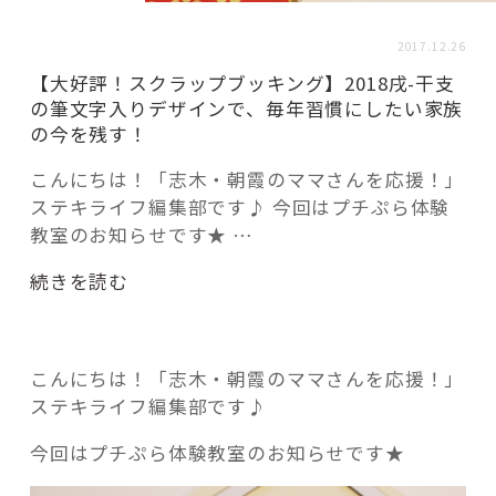
活用事例
2017.12.26
【大好評！スクラップブッキング】2018戌-干支
「モノ」
の筆文字入りデザインで、毎年習慣にしたい家族
の今を残す！
fleXe
リノベ事例
こんにちは！「志木・朝霞のママさんを応援！」
ステキライフ編集部です♪ 今回はプチぷら体験
教室のお知らせです★ …
「ひと」
“【大
続きを読む
好
協賛・協力店
評！
ス
コーディネーター紹介
こんにちは！「志木・朝霞のママさんを応援！」
ク
ステキライフ編集部です♪
ラ
ッ
今回はプチぷら体験教室のお知らせです★
これからの暮らし 住み替え相談
プ