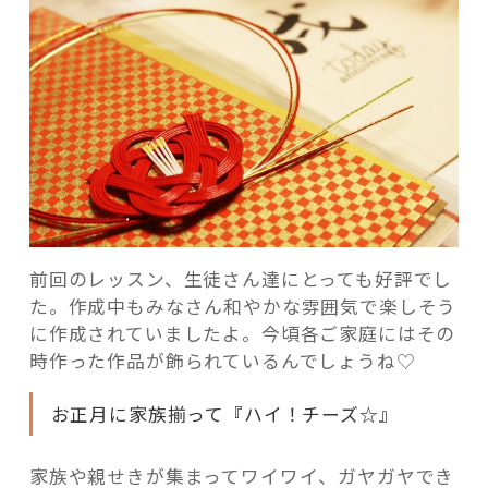
ン
で、
毎
年
習
慣
に
し
た
い
前回のレッスン、生徒さん達にとっても好評でし
家
た。作成中もみなさん和やかな雰囲気で楽しそう
族
に作成されていましたよ。今頃各ご家庭にはその
の
時作った作品が飾られているんでしょうね♡
今
を
お正月に家族揃って『ハイ！チーズ☆』
残
す！”
の
家族や親せきが集まってワイワイ、ガヤガヤでき