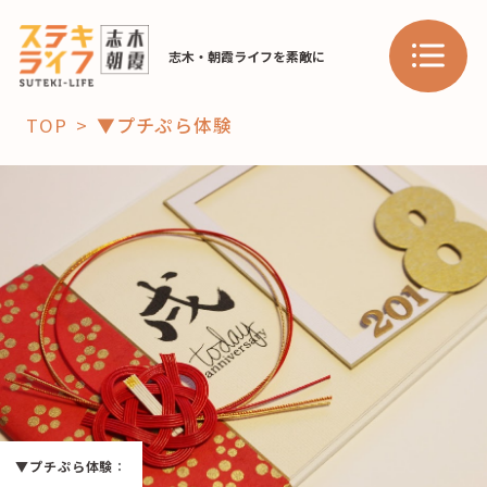
志木・朝霞ライフを素敵に
TOP
▼プチぷら体験
「コト」
子育て
暮らし
おすすめ
学び・教育
スポット
「場」
HAREL
▼プチぷら体験
：
HAREL