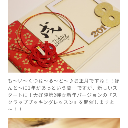
ブ
ッ
キ
ン
グ】
記事検索
2018
戌-
干
支
の
筆
文
も～い～くつね～る～と～♪お正月ですね！！ほ
字
んと～に1年があっという間…ですが、新しいス
入
タートに！大好評第2弾☆新年バージョンの『ス
り
クラップブッキングレッスン』を開催しますよ
デ
～！！
ザ
イ