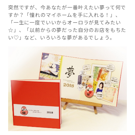
せ
突然ですが、今あなたが一番叶えたい夢って何で
る！
すか？「憧れのマイホームを手に入れる！」、
ス
「一生に一度でいいからオーロラが見てみたい
ク
☆」、「以前からの夢だった自分のお店をもちた
ラ
記事検索
い♡」など、いろいろな夢があるでしょう。
ッ
プ
ブ
ッ
キ
ン
グ
で
「夢
地
図」
を
作