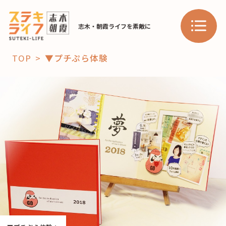
志木・朝霞ライフを素敵に
TOP
▼プチぷら体験
「コト」
子育て
暮らし
おすすめ
学び・教育
スポット
「場」
HAREL
HAREL