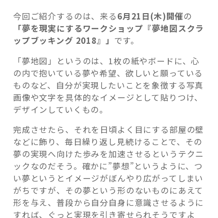
今回ご紹介するのは、来る
6月21日(木)開催
の
「夢を現実にするワークショップ『夢地図スクラ
ップブッキング 2018』」
です。
「夢地図」というのは、1枚の紙やボードに、心
の内で抱いている夢や希望、欲しいと願っている
ものなど、自分が実現したいことを象徴する写真
画像や文字を具体的なイメージとして貼りつけ、
デザインしていくもの。
完成させたら、それを日頃よく目にする部屋の壁
などに飾り、毎日繰り返し見続けることで、その
夢の実現へ向けた歩みを加速させるというテクニ
ックなのだそう。確かに”夢想”というように、つ
い夢というとイメージがぼんやり広がってしまい
がちですが、その夢という形のないものにあえて
形を与え、普段から自分自身に意識させるように
すれば、ぐっと実現を引き寄せられそうですよ