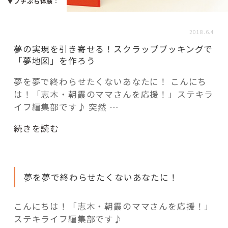
活用事例
▼プチぷら体験
：
2018.6.4
「モノ」
夢の実現を引き寄せる！スクラップブッキングで
「夢地図」を作ろう
fleXe
リノベ事例
夢を夢で終わらせたくないあなたに！ こんにち
は！「志木・朝霞のママさんを応援！」ステキラ
イフ編集部です♪ 突然 …
「ひと」
“夢
続きを読む
の
協賛・協力店
実
現
コーディネーター紹介
夢を夢で終わらせたくないあなたに！
を
引
き
こんにちは！「志木・朝霞のママさんを応援！」
これからの暮らし 住み替え相談
寄
ステキライフ編集部です♪