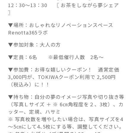
12：30～13：30 〖 お茶をしながら夢シェア
〗
▼場所：おしゃれなリノベーションスペース
Renotta365ラボ
▼参加対象：大人の方
▼定員：6名 ※最低催行人数 2名～
▼参加費：お得な嬉しいクーポン！ 通常定価
3,000円が、TOKIWAクーポン利用で 2,500円
（税込み）に！！
▼持ち物：自分の夢のイメージ写真や切り抜き等
（写真Ｌサイズ ＋ ※ 6㎝角程度を２、3枚）、カ
ッター、定規、ハサミ
※ 写真枚数を増やしたい場合は、写真サイズを4
～5㎝にして4､5枚にする等、調整してください。