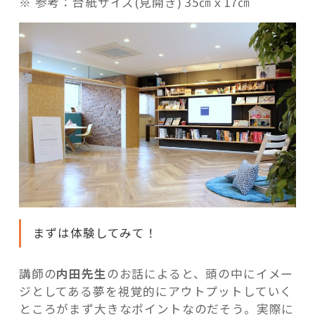
※ 参考：台紙サイズ(見開き) 35㎝ｘ17㎝
まずは体験してみて！
講師の
内田先生
のお話によると、頭の中にイメー
ジとしてある夢を視覚的にアウトプットしていく
ところがまず大きなポイントなのだそう。実際に