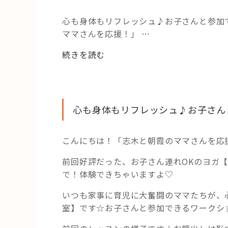
心も身体もリフレッシュ♪お子さんと参加
ママさんを応援！」 …
“特
続きを読む
別
価
格！！
1,000
心も身体もリフレッシュ♪お子さん
円
で
こんにちは！「志木と朝霞のママさんを応
ヨ
ガ
前回好評だった、お子さん連れOKのヨガ【
体
で！体験できちゃいますよ♡
験
し
いつも家事に育児に大奮闘のママたちが、
ま
室】です☆お子さんと参加できるワークシ
せ