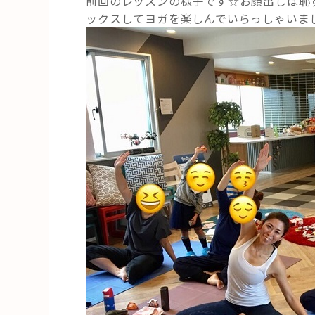
前回のレッスンの様子です☆お顔出しは恥
ん
ックスしてヨガを楽しんでいらっしゃいま
か？
骨
盤
筋
調
整
☆
リ
フ
レ
ッ
シ
ュ
ヨ
ガ
【プ
チ