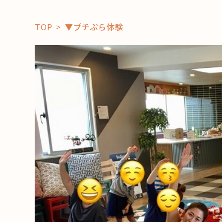
TOP
▼プチぷら体験
「コト」
子育て
暮らし
おすすめ
学び・教
スポット
「場」
HAREL