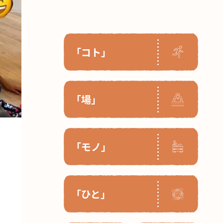
「コト」
「場」
「モノ」
「ひと」