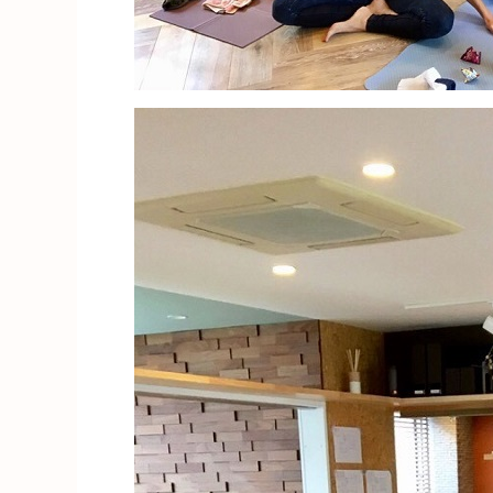
ぷ
ら
体
験
教
室】”
の