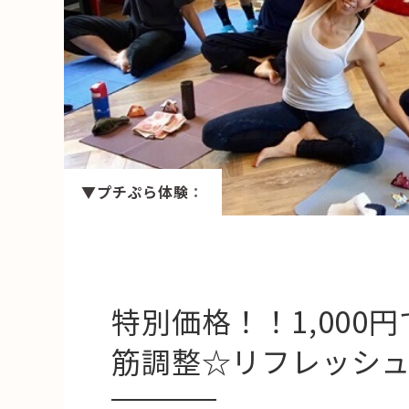
HAREL
活用事例
「モノ」
fleXe
リノベ事
▼プチぷら体験
：
「ひと」
協賛・協力店
コーディネーター紹介
特別価格！！1,000
筋調整☆リフレッシ