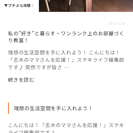
活用事例
▼プチぷら体験
：
2019.1.16
「モノ」
私の”好き”と暮らす・ワンランク上のお部屋づく
り教室！
fleXe
リノベ事例
理想の生活空間を手に入れよう！ こんにちは！
「志木のママさんを応援！」ステキライフ編集部
です♪ 突然ですが皆さ …
「ひと」
“私
続きを読む
協賛・協力店
の”好
き”と
コーディネーター紹介
暮
理想の生活空間を手に入れよう！
ら
す・
ワ
これからの暮らし 住み替え相談
こんにちは！「志木のママさんを応援！」ステキ
ン
ライフ編集部です♪