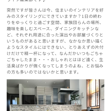
ラ
突然ですが皆さんは今、住まいのインテリアを好
ン
みのスタイリングにできていますか？1日の終わ
ク
りをゆっくりと過ごす空間、家族団らんの場所、
上
趣味を楽しむスペース、ダイニングキッチンな
の
記事検索
ど、それぞれ用途に合った演出やお部屋づくりと
お
いうものがあると思いますが、なかなか思い描く
部
ようなスタイルにはできない、とりあえずの片付
屋
けだけで精一杯になって、なんだかいつもごちゃ
づ
ごちゃしたまま・・・おしゃれとはほど遠く、生
く
活臭ばかりが強くなってしまうのよね、とお悩み
り
の方も多いのではないかと思います。
教
室！”
の