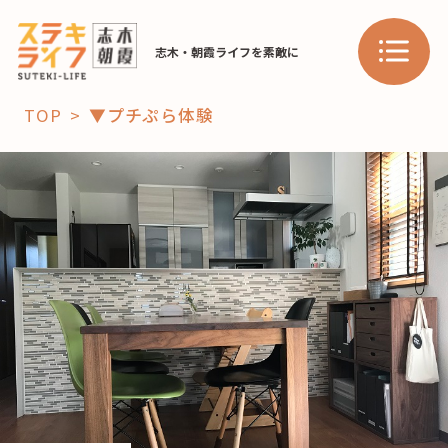
志木・朝霞ライフを素敵に
TOP
▼プチぷら体験
「コト」
子育て
暮らし
おすすめ
学び・教育
スポット
「場」
HAREL
HAREL