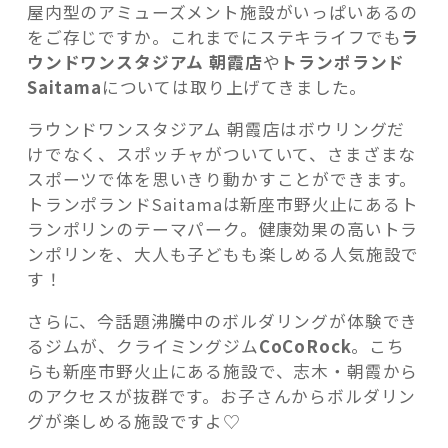
屋内型のアミューズメント施設がいっぱいあるの
をご存じですか。これまでにステキライフでも
ラ
ウンドワンスタジアム 朝霞店
や
トランポランド
Saitama
については取り上げてきました。
ラウンドワンスタジアム 朝霞店はボウリングだ
けでなく、スポッチャがついていて、さまざまな
スポーツで体を思いきり動かすことができます。
トランポランドSaitamaは新座市野火止にあるト
ランポリンのテーマパーク。健康効果の高いトラ
ンポリンを、大人も子どもも楽しめる人気施設で
す！
さらに、今話題沸騰中のボルダリングが体験でき
るジムが、クライミングジム
CoCoRock
。こち
らも新座市野火止にある施設で、志木・朝霞から
のアクセスが抜群です。お子さんからボルダリン
グが楽しめる施設ですよ♡