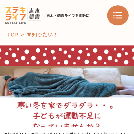
志木・朝霞ライフを素敵に
TOP
▼知りたい！
「コト」
子育て
暮らし
おすすめ
学び・教育
スポット
「場」
HAREL
HAREL
▼知りたい！
：
▼行ってみたい！
：
スポット＆プレイス
：
知ってる？
：