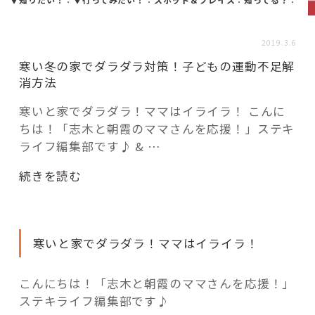
活用事例
2019.3.6
「モノ」
寒い冬の家でダラダラ対策！子どもの運動不足解
消方法
fleXe
リノベ事例
寒いと家でダラダラ！ママはイライラ！ こんに
ちは！「志木と朝霞のママさんを応援！」ステキ
ライフ編集部です♪ & …
「ひと」
“寒
続きを読む
い
協賛・協力店
冬
の
コーディネーター紹介
寒いと家でダラダラ！ママはイライラ！
家
で
ダ
こんにちは！「志木と朝霞のママさんを応援！」
これからの暮らし 住み替え相談
ラ
ステキライフ編集部です♪