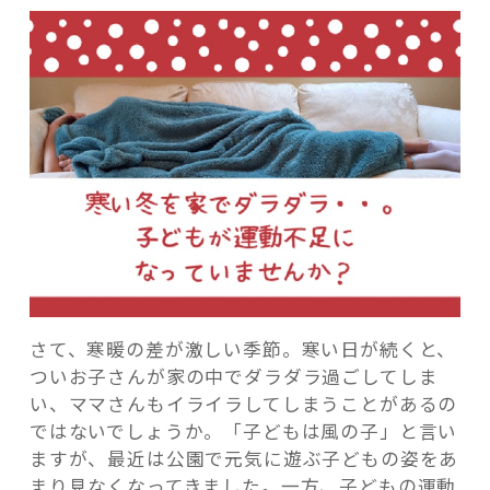
ダ
ラ
対
策！
子
記事検索
ど
も
の
運
動
不
足
解
さて、寒暖の差が激しい季節。寒い日が続くと、
消
ついお子さんが家の中でダラダラ過ごしてしま
方
い、ママさんもイライラしてしまうことがあるの
法”
ではないでしょうか。「子どもは風の子」と言い
の
ますが、最近は公園で元気に遊ぶ子どもの姿をあ
まり見なくなってきました。一方、子どもの運動