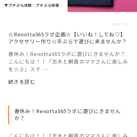
活用事例
▼プチぷら体験
：
プチぷら体験
：
2019.3.18
「モノ」
☆Renotta365ラボ企画☆【いいね！してね♡】
アクセサリー作り☆手ぶらで遊びに来ませんか？
fleXe
リノベ事例
春休み！Renotta365ラボに遊びにきませんか？
こんにちは！！『志木と朝霞のママさんに楽しみ
を☆彡』ステ …
「ひと」
“☆Renotta365
続きを読む
協賛・協力店
ラ
ボ
コーディネーター紹介
企
春休み！Renotta365ラボに遊びにきません
画
か？
☆【
これからの暮らし 住み替え相談
い
こんにちは！！『志木と朝霞のママさんに楽しみ