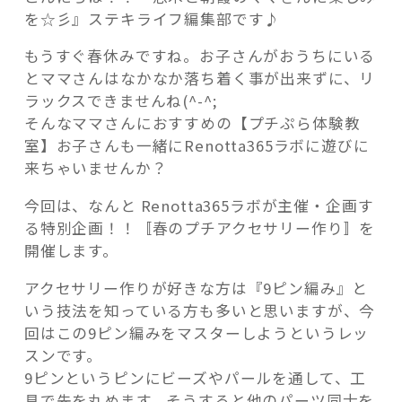
い
を☆彡』ステキライフ編集部です♪
ね！
もうすぐ春休みですね。お子さんがおうちにいる
し
とママさんはなかなか落ち着く事が出来ずに、リ
て
ラックスできませんね(^-^;
ね
記事検索
そんなママさんにおすすめの【プチぷら体験教
♡】
室】お子さんも一緒にRenotta365ラボに遊びに
ア
来ちゃいませんか？
ク
セ
今回は、なんと Renotta365ラボが主催・企画す
サ
る特別企画！！〚春のプチアクセサリー作り〛を
リ
開催します。
ー
作
アクセサリー作りが好きな方は『9ピン編み』と
り
いう技法を知っている方も多いと思いますが、今
☆
回はこの9ピン編みをマスターしようというレッ
手
スンです。
ぶ
9ピンというピンにビーズやパールを通して、工
ら
具で先を丸めます。そうすると他のパーツ同士を