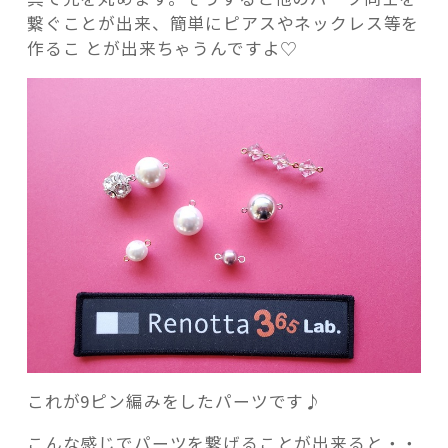
で
繋ぐことが出来、簡単にピアスやネックレス等を
遊
作るこ とが出来ちゃうんですよ♡
び
に
来
ま
せ
ん
か？”
の
これが9ピン編みをしたパーツです♪
こんな感じでパーツを繋げることが出来ると・・