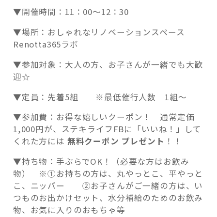
▼開催時間：11：00～12：30
▼場所：おしゃれなリノベーションスペース
Renotta365ラボ
▼参加対象：大人の方、お子さんが一緒でも大歓
迎☆
▼定員：先着5組 ※最低催行人数 1組～
▼参加費：お得な嬉しいクーポン！ 通常定価
1,000円が、ステキライフFBに「いいね！」して
くれた方には
無料クーポン プレゼント
！！
▼持ち物：手ぶらでOK！（必要な方はお飲み
物） ※①お持ちの方は、丸やっとこ、平やっと
こ、ニッパー ②お子さんがご一緒の方は、い
つものお出かけセット、水分補給のためのお飲み
物、お気に入りのおもちゃ等