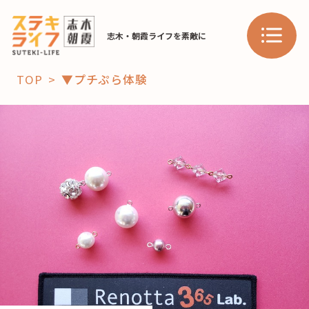
志木・朝霞ライフを素敵に
TOP
▼プチぷら体験
「コト」
子育て
暮らし
おすすめ
学び・教育
スポット
「場」
HAREL
HAREL