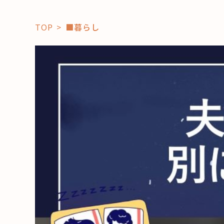
TOP
■暮らし
「コト」
子育て
暮らし
おすすめ
学び・教
スポット
「場」
HAREL