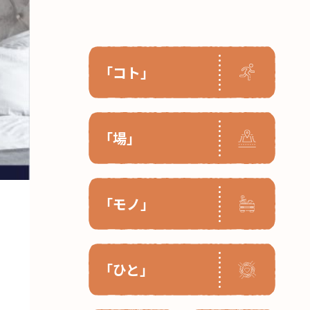
「コト」
「場」
「モノ」
「ひと」