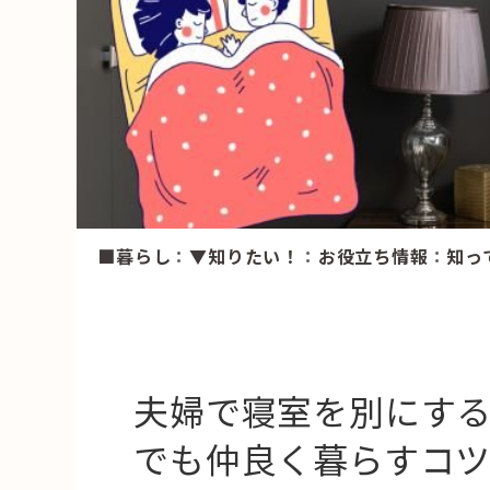
HAREL
活用事例
「モノ」
fleXe
リノベ事
■暮らし
：
▼知りたい！
：
お役立ち情報
：
知っ
「ひと」
協賛・協力店
コーディネーター紹介
夫婦で寝室を別にす
でも仲良く暮らすコ