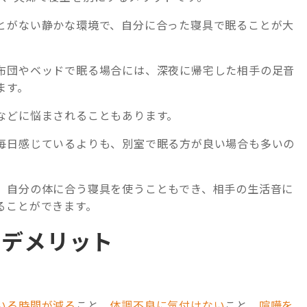
とがない静かな環境で、自分に合った寝具で眠ることが大
布団やベッドで眠る場合には、深夜に帰宅した相手の足音
ます。
などに悩まされることもあります。
毎日感じているよりも、別室で眠る方が良い場合も多いの
、自分の体に合う寝具を使うこともでき、相手の生活音に
ることができます。
るデメリット
いる時間が減る
こと、
体調不良に気付けない
こと、
喧嘩を