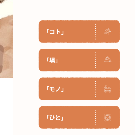
「コト」
「場」
「モノ」
「ひと」