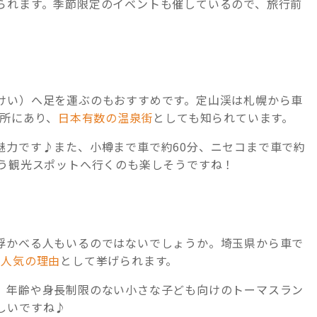
られます。季節限定のイベントも催しているので、旅行前
けい）へ足を運ぶのもおすすめです。定山渓は札幌から車
場所にあり、
日本有数の温泉街
としても知られています。
魅力です♪また、小樽まで車で約60分、ニセコまで車で約
違う観光スポットへ行くのも楽しそうですね！
浮かべる人もいるのではないでしょうか。埼玉県から車で
も人気の理由
として挙げられます。
、年齢や身長制限のない小さな子ども向けのトーマスラン
しいですね♪