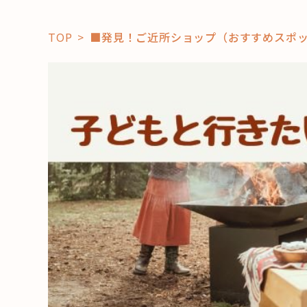
TOP
■発見！ご近所ショップ（おすすめスポ
「コト」
子育て
暮らし
おすすめ
学び・教
スポット
「場」
HAREL