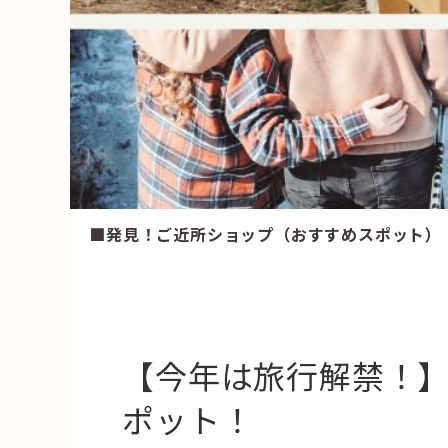
HAREL
活用事例
「モノ」
fleXe
リノベ事
■発見！ご近所ショップ（おすすめスポット）
「ひと」
協賛・協力店
コーディネーター紹介
【今年は旅行解禁！
ポット！