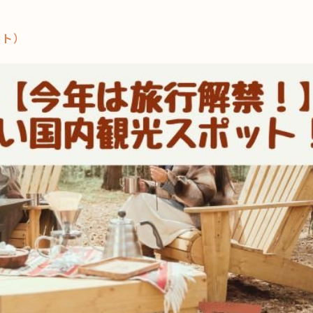
ット）
これからの暮
育