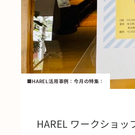
HAREL
活用事例
「モノ」
fleXe
リノベ事
「ひと」
■HAREL活用事例
：
今月の特集
：
協賛・協力店
コーディネーター紹介
HAREL ワークショッ