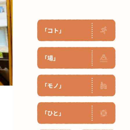
「コト」
「場」
「モノ」
「ひと」