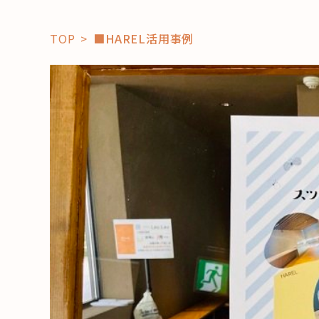
TOP
■HAREL活用事例
「コト」
子育て
暮らし
おすすめ
学び・教
スポット
「場」
HAREL