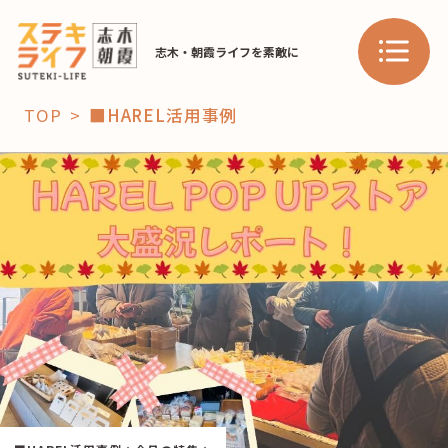
志木・朝霞ライフを素敵に
TOP
■HAREL活用事例
「コト」
子育て
暮らし
おすすめ
学び・教育
スポット
「場」
HAREL
HAREL