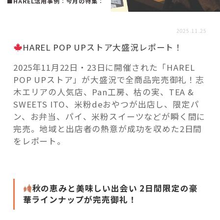
活用事例
■HAREL活用事例
：
今月の特集
：
2025.11.25
「モノ」
HAREL POP UPストア大盛況レポート！
2025年11月22日・23日に開催された「HAREL
fleXe
リノベ事例
POP UPストア」が大盛況で全商品完売御礼！志
木エリアの人気店、Pan工房、枯の実、TEA &
SWEETS ITO、米粉deおやつが出店し、限定パ
「ひと」
ン、お弁当、パイ、米粉スイーツなどが瞬く間に
完売。地域と出店者の熱意が成功を収めた2日間
協賛・協力店
をレポート。
コーディネーター紹介
秋の恵みと美味しい出会い 2日間限定の豪
華ラインナップが完売御礼！
これからの暮らし 住み替え相談