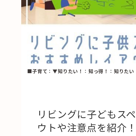
HAREL
活用事例
「モノ」
fleXe
リノベ事
■子育て
：
▼知りたい！
：
知っ得！
：
知りたい
「ひと」
協賛・協力店
コーディネーター紹介
リビングに子どもス
ウトや注意点を紹介