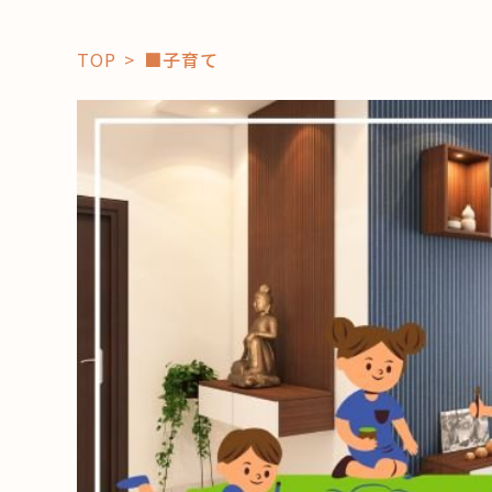
TOP
■子育て
「コト」
子育て
暮らし
おすすめ
学び・教
スポット
「場」
HAREL