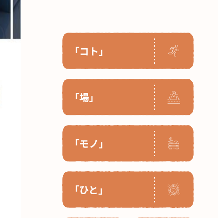
「コト」
「場」
「モノ」
「ひと」