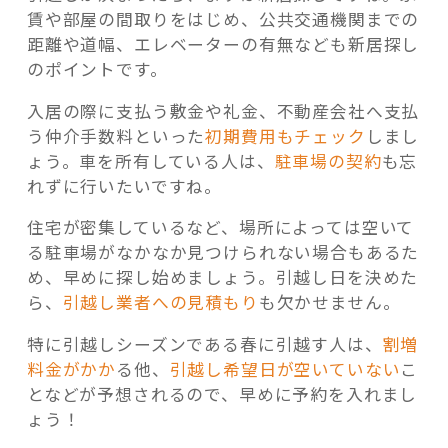
賃や部屋の間取りをはじめ、公共交通機関までの
距離や道幅、エレベーターの有無なども新居探し
のポイントです。
入居の際に支払う敷金や礼金、不動産会社へ支払
う仲介手数料といった
初期費用もチェック
しまし
ょう。車を所有している人は、
駐車場の契約
も忘
れずに行いたいですね。
住宅が密集しているなど、場所によっては空いて
る駐車場がなかなか見つけられない場合もあるた
め、早めに探し始めましょう。引越し日を決めた
ら、
引越し業者への見積もり
も欠かせません。
特に引越しシーズンである春に引越す人は、
割増
料金がかか
る他、
引越し希望日が空いていない
こ
となどが予想されるので、早めに予約を入れまし
ょう！