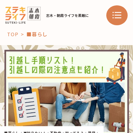
志木・朝霞ライフを素敵に
TOP
■暮らし
「コト」
子育て
暮らし
おすすめ
学び・教育
スポット
「場」
HAREL
HAREL
■暮らし
：
▼知りたい！
：
不動産
：
知ってる？
：
賃貸
：