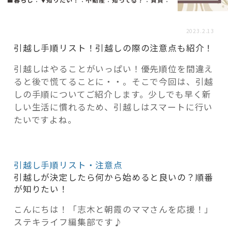
活用事例
2023.2.13
「モノ」
引越し手順リスト！引越しの際の注意点も紹介！
引越しはやることがいっぱい！優先順位を間違え
fleXe
リノベ事例
ると後で慌てることに・・。そこで今回は、引越
しの手順についてご紹介します。少しでも早く新
しい生活に慣れるため、引越しはスマートに行い
「ひと」
たいですよね。
協賛・協力店
引越し手順リスト・注意点
コーディネーター紹介
引越しが決定したら何から始めると良いの？順番
が知りたい！
こんにちは！「志木と朝霞のママさんを応援！」
これからの暮らし 住み替え相談
ステキライフ編集部です♪