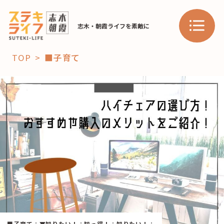
志木・朝霞ライフを素敵に
TOP
■子育て
「コト」
子育て
暮らし
おすすめ
学び・教育
スポット
「場」
HAREL
HAREL
■子育て
：
▼知りたい！
：
知っ得！
：
知りたい！
：