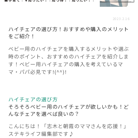
活用事例
2023.2.16
「モノ」
ハイチェアの選び方！おすすめや購入のメリット
をご紹介！
fleXe
リノベ事例
ベビー用のハイチェアを購入するメリットや選ぶ
時のポイント、おすすめのハイチェアを紹介しま
す！ベビー用ハイチェアの購入を考えているマ
「ひと」
マ・パパ必見です!(^^)!
協賛・協力店
ハイチェアの選び方
コーディネーター紹介
そろそろベビー用のハイチェアが欲しいかも！ど
んなチェアを選べば良いの？
こんにちは！「志木と朝霞のママさんを応援！」
これからの暮らし 住み替え相談
ステキライフ編集部です♪