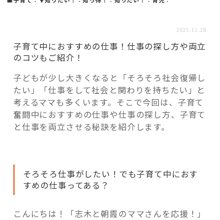
活用事例
2025.11.28
「モノ」
子育て中におすすめの仕事！仕事の探し方や両立
のコツもご紹介！
fleXe
リノベ事例
子どもが少し大きくなると「そろそろ社会復帰し
たい」「仕事をして社会と関わりを持ちたい」と
考えるママも多くいます。そこで今回は、子育て
「ひと」
奮闘中におすすめの仕事や仕事の探し方、子育て
と仕事を両立させる秘訣を紹介します。
協賛・協力店
コーディネーター紹介
そろそろ仕事がしたい！でも子育て中におす
すめの仕事ってある？
これからの暮らし 住み替え相談
こんにちは！「志木と朝霞のママさんを応援！」