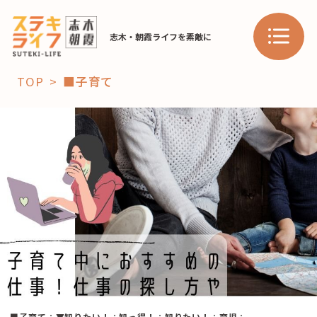
志木・朝霞ライフを素敵に
TOP
■子育て
「コト」
子育て
暮らし
おすすめ
学び・教育
スポット
「場」
HAREL
HAREL
■子育て
：
▼知りたい！
：
知っ得！
：
知りたい！
：
育児
：