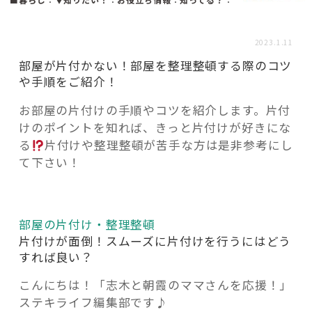
活用事例
2023.1.11
「モノ」
部屋が片付かない！部屋を整理整頓する際のコツ
や手順をご紹介！
fleXe
リノベ事例
お部屋の片付けの手順やコツを紹介します。片付
けのポイントを知れば、きっと片付けが好きにな
る
片付けや整理整頓が苦手な方は是非参考にし
「ひと」
て下さい！
協賛・協力店
部屋の片付け・整理整頓
コーディネーター紹介
片付けが面倒！スムーズに片付けを行うにはどう
すれば良い？
こんにちは！「志木と朝霞のママさんを応援！」
これからの暮らし 住み替え相談
ステキライフ編集部です♪