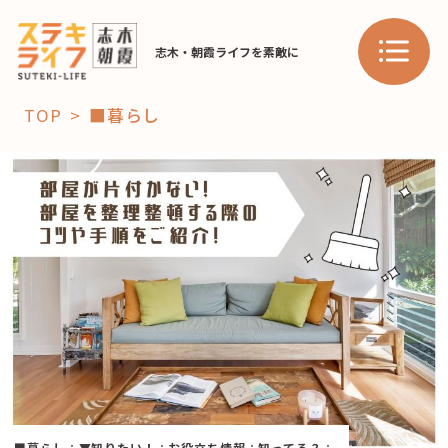
志木・朝霞ライフを素敵に
TOP
■暮らし
「コト」
子育て
暮らし
おすすめ
学び・教育
スポット
「場」
HAREL
HAREL
■暮らし
：
▼知りたい！
：
お役立ち情報
：
知ってる？
：