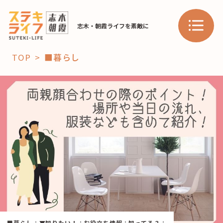
志木・朝霞ライフを素敵に
TOP
■暮らし
「コト」
子育て
暮らし
おすすめ
学び・教育
スポット
「場」
HAREL
HAREL
■暮らし
：
▼知りたい！
：
お役立ち情報
：
知ってる？
：