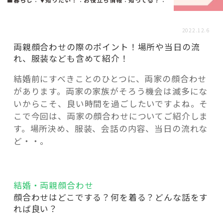
活用事例
2022.12.6
「モノ」
両親顔合わせの際のポイント！場所や当日の流
れ、服装なども含めて紹介！
fleXe
リノベ事例
結婚前にすべきことのひとつに、両家の顔合わせ
があります。両家の家族がそろう機会は滅多にな
いからこそ、良い時間を過ごしたいですよね。そ
「ひと」
こで今回は、両家の顔合わせについてご紹介しま
す。場所決め、服装、会話の内容、当日の流れな
ど・・。
協賛・協力店
コーディネーター紹介
結婚・両親顔合わせ
顔合わせはどこでする？何を着る？どんな話をす
れば良い？
これからの暮らし 住み替え相談