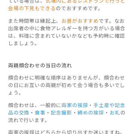
ている場合は、
式場内にあるレストランで行うと
会場の下見もできる
のでおすすめです。
また時間帯は縁起上、
お昼がおすすめ
です。なお
出席者の中に食物アレルギーを持つ方がいる場合
は、料理に含まれていないかなども予約時に確認
しましょう。
両親顔合わせの当日の流れ
顔合わせに明確な順序はありませんが、顔合わせ
の日にお互いの両親が初めて会う場合も多いでし
ょう。
顔合わせは、一般的に
両家の挨拶
・
手土産や記念
品の交換
・
食事
・
記念撮影
・
締めの挨拶
・
お礼
の
流れで行います。
両家の挨拶はどちらから切り出すか迷いますね。