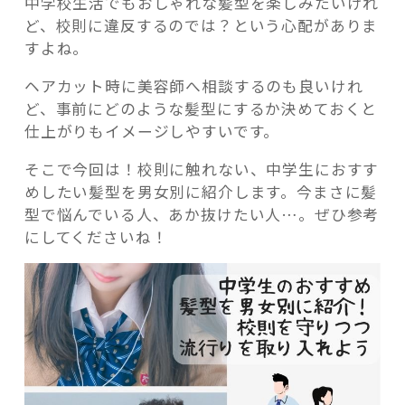
中学校生活でもおしゃれな髪型を楽しみたいけれ
ど、校則に違反するのでは？という心配がありま
すよね。
ヘアカット時に美容師へ相談するのも良いけれ
ど、事前にどのような髪型にするか決めておくと
記事検索
仕上がりもイメージしやすいです。
そこで今回は！校則に触れない、中学生におすす
めしたい髪型を男女別に紹介します。今まさに髪
型で悩んでいる人、あか抜けたい人…。ぜひ参考
にしてくださいね！