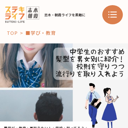
志木・朝霞ライフを素敵に
TOP
■学び・教育
「コト」
子育て
暮らし
おすすめ
学び・教育
スポット
「場」
HAREL
HAREL
■学び・教育
：
▼知りたい！
：
学校
：
知ってる？
：