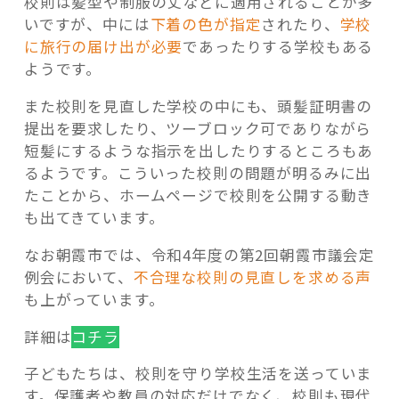
校則は髪型や制服の丈などに適用されることが多
いですが、中には
下着の色が指定
されたり、
学校
に旅行の届け出が必要
であったりする学校もある
ようです。
また校則を見直した学校の中にも、頭髪証明書の
提出を要求したり、ツーブロック可でありながら
短髪にするような指示を出したりするところもあ
るようです。こういった校則の問題が明るみに出
たことから、ホームページで校則を公開する動き
も出てきています。
なお朝霞市では、令和4年度の第2回朝霞市議会定
例会において、
不合理な校則の見直しを求める声
も上がっています。
詳細は
コチラ
子どもたちは、校則を守り学校生活を送っていま
す。保護者や教員の対応だけでなく、校則も現代