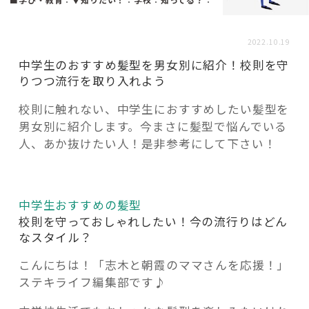
活用事例
2022.10.19
「モノ」
中学生のおすすめ髪型を男女別に紹介！校則を守
りつつ流行を取り入れよう
fleXe
リノベ事例
校則に触れない、中学生におすすめしたい髪型を
男女別に紹介します。今まさに髪型で悩んでいる
人、あか抜けたい人！是非参考にして下さい！
「ひと」
協賛・協力店
中学生おすすめの髪型
校則を守っておしゃれしたい！今の流行りはどん
コーディネーター紹介
なスタイル？
こんにちは！「志木と朝霞のママさんを応援！」
ステキライフ編集部です♪
これからの暮らし 住み替え相談