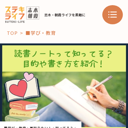
志木・朝霞ライフを素敵に
TOP
■学び・教育
「コト」
子育て
暮らし
おすすめ
学び・教育
スポット
「場」
HAREL
HAREL
■学び・教育
：
▼知りたい！
：
知ってる？
：