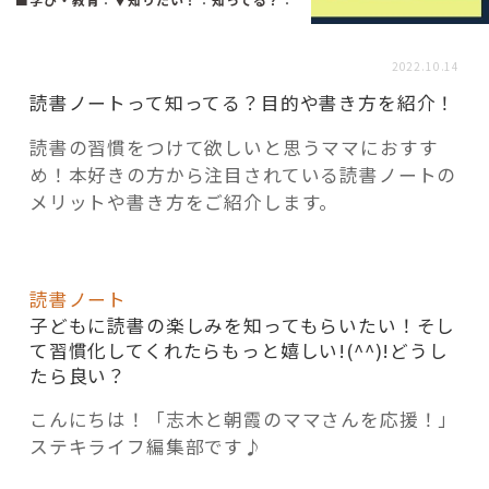
活用事例
2022.10.14
「モノ」
読書ノートって知ってる？目的や書き方を紹介！
読書の習慣をつけて欲しいと思うママにおすす
fleXe
リノベ事例
め！本好きの方から注目されている読書ノートの
メリットや書き方をご紹介します。
「ひと」
読書ノート
協賛・協力店
子どもに読書の楽しみを知ってもらいたい！そし
て習慣化してくれたらもっと嬉しい!(^^)!どうし
コーディネーター紹介
たら良い？
こんにちは！「志木と朝霞のママさんを応援！」
ステキライフ編集部です♪
これからの暮らし 住み替え相談