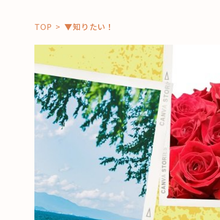
TOP
▼知りたい！
「コト」
子育て
暮らし
おすすめ
学び・教
スポット
「場」
HAREL