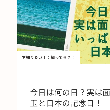
HAREL
活用事例
「モノ」
fleXe
リノベ事
▼知りたい！
：
知ってる？
：
「ひと」
協賛・協力店
コーディネーター紹介
今日は何の日？実は
玉と日本の記念日！