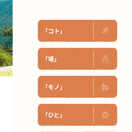
「コト」
「場」
「モノ」
「ひと」