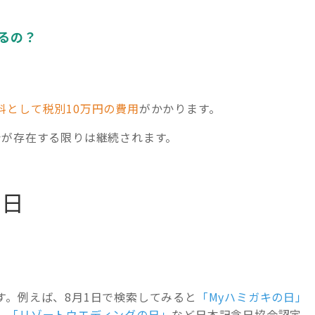
るの？
料として税別10万円の費用
がかかります。
会が存在する限りは継続されます。
念日
す。例えば、8月1日で検索してみると
「Myハミガキの日」
」「リゾートウエディングの日」
など日本記念日協会認定