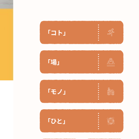
「コト」
「場」
「モノ」
「ひと」