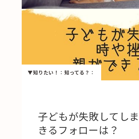
HAREL
活用事例
「モノ」
fleXe
リノベ事
▼知りたい！
：
知ってる？
：
「ひと」
協賛・協力店
コーディネーター紹介
子どもが失敗してし
きるフォローは？