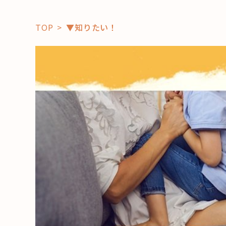
TOP
▼知りたい！
「コト」
子育て
暮らし
おすすめ
学び・教
スポット
「場」
HAREL