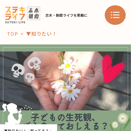
志木・朝霞ライフを素敵に
TOP
▼知りたい！
「コト」
子育て
暮らし
おすすめ
学び・教育
スポット
「場」
HAREL
HAREL
▼知りたい！
：
知ってる？
：