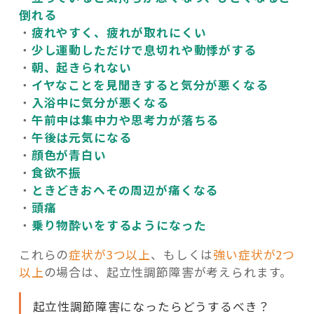
倒れる
・
疲れやすく、疲れが取れにくい
・
少し運動しただけで息切れや動悸がする
・
朝、起きられない
・
イヤなことを見聞きすると気分が悪くなる
・
入浴中に気分が悪くなる
・
午前中は集中力や思考力が落ちる
・
午後は元気になる
・
顔色が青白い
・
食欲不振
・
ときどきおへその周辺が痛くなる
・
頭痛
・
乗り物酔いをするようになった
これらの
症状が3つ以上
、もしくは
強い症状が2つ
以上
の場合は、起立性調節障害が考えられます。
起立性調節障害になったらどうするべき？