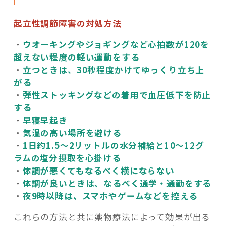
起立性調節障害の対処方法
・
ウオーキングやジョギングなど心拍数が120を
超えない程度の軽い運動をする
・
立つときは、30秒程度かけてゆっくり立ち上
がる
・
弾性ストッキングなどの着用で血圧低下を防止
する
・
早寝早起き
・
気温の高い場所を避ける
・
1日約1.5～2リットルの水分補給と10～12グ
ラムの塩分摂取を心掛ける
・
体調が悪くてもなるべく横にならない
・
体調が良いときは、なるべく通学・通勤をする
・
夜9時以降は、スマホやゲームなどを控える
これらの方法と共に薬物療法によって効果が出る