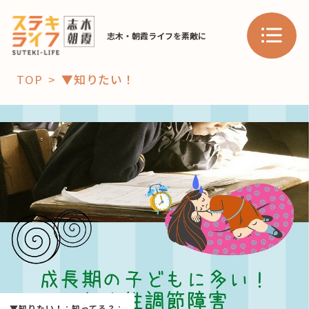
志木・朝霞ライフを素敵に
TOP
▼知りたい！
「コト」
子育て
暮らし
おすすめ
学び・教育
スポット
「場」
HAREL
HAREL
▼知りたい！
：
知ってる？
：