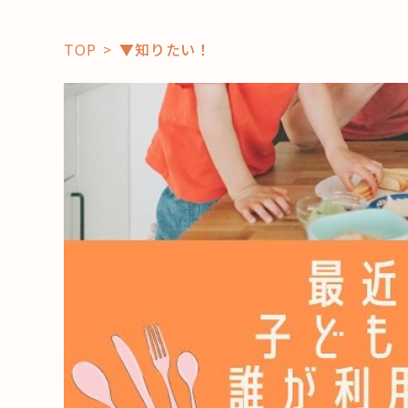
TOP
▼知りたい！
「コト」
子育て
暮らし
おすすめ
学び・教
スポット
「場」
HAREL