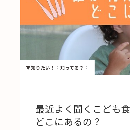
HAREL
活用事例
「モノ」
fleXe
リノベ事
▼知りたい！
：
知ってる？
：
「ひと」
協賛・協力店
コーディネーター紹介
最近よく聞くこども
どこにあるの？