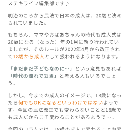
ステキライフ編集部です♪
明治のころから民法で日本の成人は、20歳と決め
られていました。
もちろん、ママやおばあちゃんの時代も成人式は
記事検索
20歳になる（なった）年の1月に執り行われてい
ましたが、そのルールが2022年4月から改正され
て
18歳から成人
として扱われるようになります。
「まだまだ子どもなのに…
」
という意見もあれば
「時代の流れで妥当」
と考える人もいるでしょ
う。
しかし、今までの成人のイメージで、18歳になっ
たら
何でもOKになるというわけではない
ようで
す。今回の民法改正でも変わらないことと18歳で
も成人だからこそ変わることがあるようで…。
今回のコラムでは、18歳の成人で変わることや変