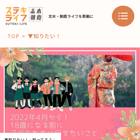
志木・朝霞ライフを素敵に
TOP
▼知りたい！
「コト」
子育て
暮らし
おすすめ
学び・教育
スポット
「場」
HAREL
HAREL
▼知りたい！
：
知ってる？
：