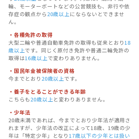
輪、モーターボートなどの公営競技も、非行や依
存症の観点から
20歳以上
にならないとできませ
ん。
・各種免許の取得
大型二輪や普通自動車免許の取得も従来とおり
18
歳以上
です。同じく原付き免許や普通二輪免許の
取得は
16歳以上
で変わりありません。
・国民年金被保険者の資格
今までとおり
20歳以上
です。
・養子をとることができる年齢
こちらも
20歳以上
と変わりありません。
・少年法
20歳未満であれば、今までとおり少年法が適用さ
れますが、少年法の改正によって18歳、19歳の少
年は「特定少年」となり
17歳以下の少年とは扱い