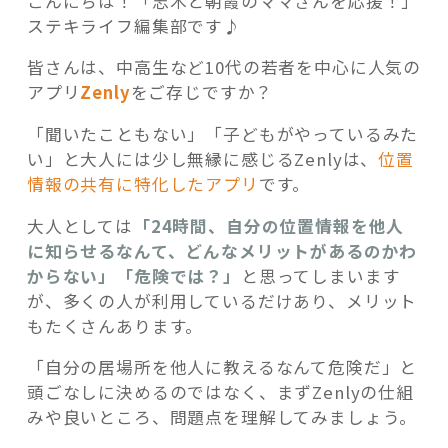
こんにちは！「志木と朝霞のママさんを応援！」
ステキライフ編集部です♪
皆さんは、中高生など10代の若者を中心に人気の
アプリ
Zenly
をご存じですか？
記事検索
「聞いたこともない」「子どもがやっているみた
い」と大人には少し無縁に感じるZenlyは、
位置
情報の共有に特化したアプリ
です。
大人としては
「24時間、自分の位置情報を他人
に知らせるなんて、どんなメリットがあるのかわ
からない」「危険では？」
と思ってしまいます
が、多くの人が利用しているだけあり、メリット
もたくさんあります。
「自分の居場所を他人に教えるなんて危険だ」と
頭ごなしに決めるのではなく、まずZenlyの仕組
みや良いところ、問題点を理解してみましょう。