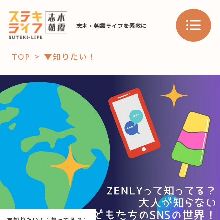
志木・朝霞ライフを素敵に
TOP
▼知りたい！
「コト」
子育て
暮らし
おすすめ
学び・教育
スポット
「場」
HAREL
HAREL
▼知りたい！
：
知ってる？
：