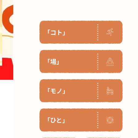
「コト」
「場」
「モノ」
「ひと」