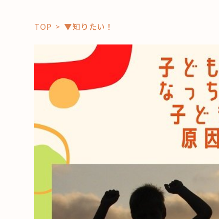
TOP
▼知りたい！
「コト」
子育て
暮らし
おすすめ
学び・教
スポット
「場」
HAREL