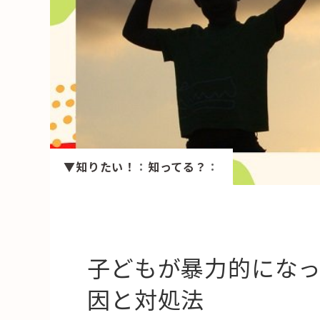
HAREL
活用事例
「モノ」
fleXe
リノベ事
▼知りたい！
：
知ってる？
：
「ひと」
協賛・協力店
コーディネーター紹介
子どもが暴力的にな
因と対処法