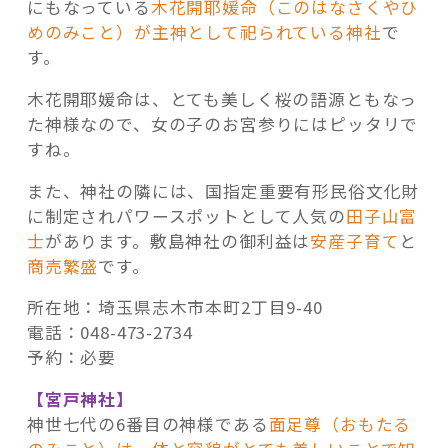
にもなっている
木花開耶媛命（このはなさくやひ
めのみこと）が主神として祀られている神社
で
す。
木花開耶媛命は、とても美しく桜の語源ともなっ
た神様なので、女の子のお宮参りにはピッタリで
すね。
また、神社の隣には、国指定重要有形民俗文化財
に制定されパワースポットとして人気の
田子山富
士
があります。敷島神社の御利益は
安産子育て
と
商売繁盛
です。
所在地：埼玉県志木市本町2丁目9-40
電話：048-473-2734
予約：必要
【宮戸神社】
神世七代の6番目の神様である
面足尊（おもたる