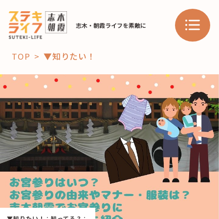
志木・朝霞ライフを素敵に
TOP
▼知りたい！
「コト」
子育て
暮らし
おすすめ
学び・教育
スポット
「場」
HAREL
HAREL
▼知りたい！
：
知ってる？
：