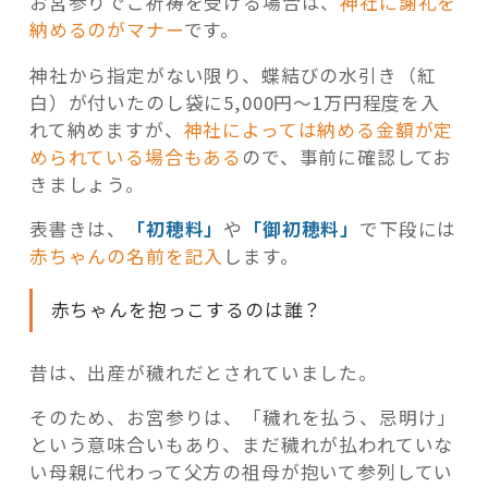
お宮参りでご祈祷を受ける場合は、
神社に謝礼を
納めるのがマナー
です。
神社から指定がない限り、蝶結びの水引き（紅
白）が付いたのし袋に5,000円～1万円程度を入
れて納めますが、
神社によっては納める金額が定
められている場合もある
ので、事前に確認してお
きましょう。
表書きは、
「初穂料」
や
「御初穂料」
で下段には
赤ちゃんの名前を記入
します。
赤ちゃんを抱っこするのは誰？
昔は、出産が穢れだとされていました。
そのため、お宮参りは、「穢れを払う、忌明け」
という意味合いもあり、まだ穢れが払われていな
い母親に代わって父方の祖母が抱いて参列してい