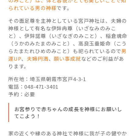
のみこと）は、体と容貌がとても美しいことで知
られている男の神様
です。
その面足尊を主神としている宮戸神社は、夫婦の
神様として有名な伊弉冉尊（いざなみのみこ
と）、伊弉諾尊（いざなぎのみこと）、稲倉魂命
（うかのみたまのみこと）、高良玉垂姫命（こう
らたまたれひめのみこと）も祀られているので
男
運UP
、
夫婦円満
、
願い事成就
などのご利益があ
ります。
所在地：埼玉県朝霞市宮戸4-3-1
電話：048-471-3401
予約：必要
お宮参りで赤ちゃんの成長を神様にお願いし
てこよう！
家の近くや縁のある神社で神様に我が子の健やか