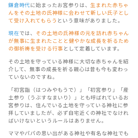
鎌倉時代
に始まったお宮参りは、
生まれた赤ちゃ
んをその土地の氏神様に会わせて新しい氏子とし
て受け入れてもらう
という意味がありました。
現在
では、
その土地の氏神様の元を訪れ赤ちゃん
が無事に生まれたことと健やかな成長を祈るため
の御祈祷を受ける行事
として定着しています。
その土地を守っている神様に大切な赤ちゃんを紹
介して、無事の成長を祈る親心は昔も今も変わっ
ていないのですね。
「初宮詣（はつみやもうで）」「初宮参り」「産
土参り（うぶすなまいり）」とも呼ばれているお
宮参りは、住んでいる土地を守っている神社に参
拝していましたが、必ず自宅近くの神社でなけれ
ばいけないというルールはありません。
ママやパパの思い出がある神社や有名な神社でも