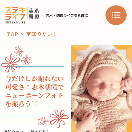
志木・朝霞ライフを素敵に
TOP
▼知りたい！
「コト」
子育て
暮らし
おすすめ
学び・教育
スポット
「場」
HAREL
HAREL
▼知りたい！
：
知ってる？
：