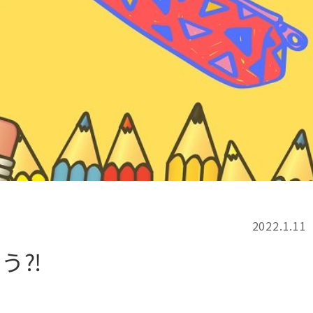
記事検索
例
2022.1.11
う⁈