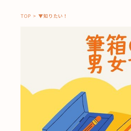
TOP
▼知りたい！
「コト」
子育て
暮らし
おすすめ
学び・教
スポット
「場」
HAREL