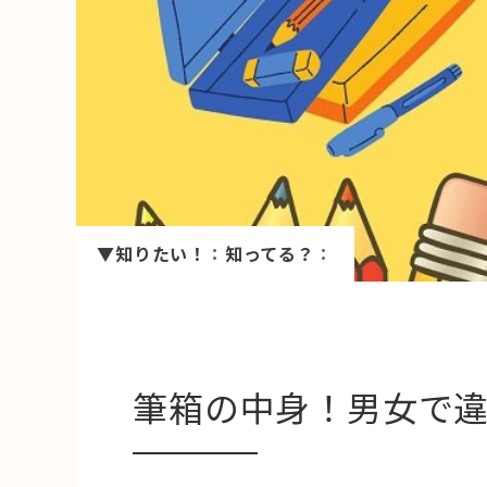
HAREL
活用事例
「モノ」
fleXe
リノベ事
▼知りたい！
：
知ってる？
：
「ひと」
協賛・協力店
コーディネーター紹介
筆箱の中身！男女で違