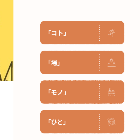
「コト」
「場」
「モノ」
「ひと」