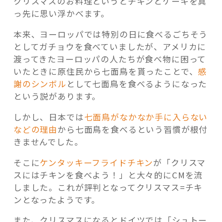
クリスマスのお料理というとチキンとケーキを真
っ先に思い浮かべます。
本来、ヨーロッパでは特別の日に食べるごちそう
としてガチョウを食べていましたが、アメリカに
渡ってきたヨーロッパの人たちが食べ物に困って
いたときに原住民から七面鳥を貰ったことで、
感
謝のシンボル
として七面鳥を食べるようになった
という説があります。
しかし、日本では
七面鳥がなかなか手に入らない
などの理由
から七面鳥を食べるという習慣が根付
きませんでした。
そこに
ケンタッキーフライドチキン
が「クリスマ
スにはチキンを食べよう！」と大々的にCMを流
しました。これが評判となってクリスマス=チキ
ンとなったようです。
また、クリスマスになるとドイツでは「シュトー