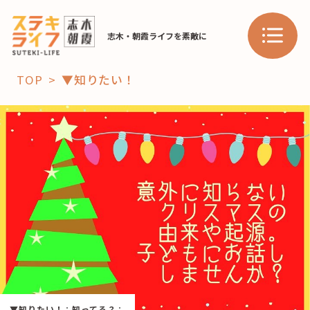
志木・朝霞ライフを素敵に
TOP
▼知りたい！
「コト」
子育て
暮らし
おすすめ
学び・教育
スポット
「場」
HAREL
HAREL
▼知りたい！
：
知ってる？
：