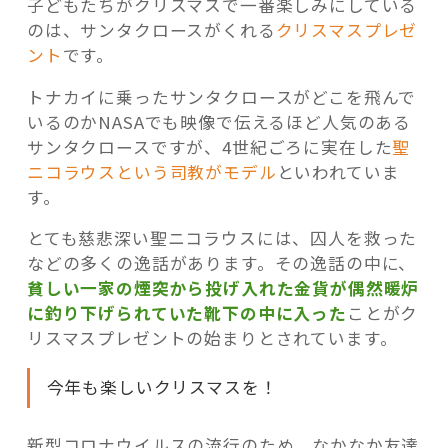
子どもたちがクリスマスで一番楽しみにしている
のは、サンタクロースがくれる
クリスマスプレゼ
ント
です。
トナカイに乗ったサンタクロースがどこを飛んで
いるのかNASAでも映像で伝えるほど人気のある
サンタクロースですが、4世紀ごろに実在した
聖
ニコラウスという司教がモデル
といわれていま
す。
とても慈悲深い聖ニコラウスには、囚人を救った
などの多くの逸話があります。その逸話の中に、
貧しい一家の煙突から投げ入れた金貨が偶然暖炉
に釣り下げられていた靴下の中に入った
ことがク
リスマスプレゼントの始まりとされています。
今年も楽しいクリスマスを！
新型コロナウイルスの流行のため、なかなか友達