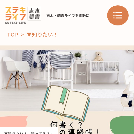
志木・朝霞ライフを素敵に
TOP
▼知りたい！
「コト」
子育て
暮らし
おすすめ
学び・教育
スポット
「場」
HAREL
HAREL
▼知りたい！
：
知ってる？
：