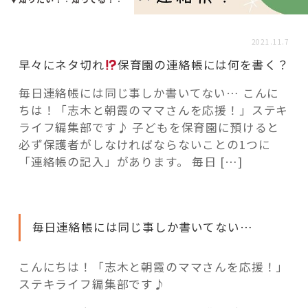
活用事例
2021.11.7
「モノ」
早々にネタ切れ
保育園の連絡帳には何を書く？
毎日連絡帳には同じ事しか書いてない… こんに
fleXe
リノベ事例
ちは！「志木と朝霞のママさんを応援！」ステキ
ライフ編集部です♪ 子どもを保育園に預けると
必ず保護者がしなければならないことの1つに
「ひと」
「連絡帳の記入」があります。 毎日 […]
協賛・協力店
毎日連絡帳には同じ事しか書いてない…
コーディネーター紹介
こんにちは！「志木と朝霞のママさんを応援！」
ステキライフ編集部です♪
これからの暮らし 住み替え相談