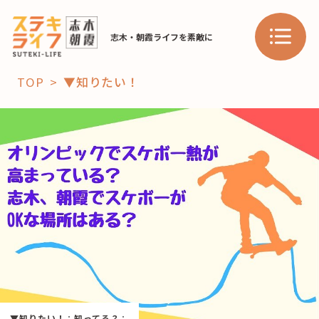
志木・朝霞ライフを素敵に
TOP
▼知りたい！
「コト」
子育て
暮らし
おすすめ
学び・教育
スポット
「場」
HAREL
HAREL
▼知りたい！
：
知ってる？
：