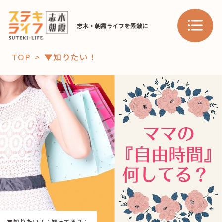
志木・朝霞ライフを素敵に
TOP
▼知りたい！
「コト」
子育て
暮らし
おすすめ
学び・教育
スポット
「場」
HAREL
HAREL
▼知りたい！
：
知ってる？
：