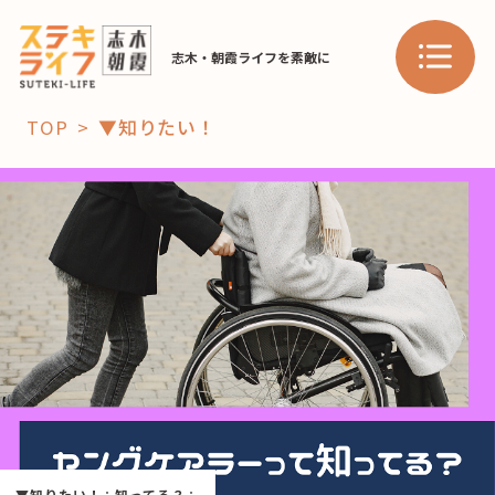
志木・朝霞ライフを素敵に
TOP
▼知りたい！
「コト」
子育て
暮らし
おすすめ
学び・教育
スポット
「場」
HAREL
HAREL
▼知りたい！
：
知ってる？
：