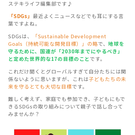
ステキライフ編集部です♪
「SDGs」
最近よくニュースなどでも耳にする言
葉ですよね。
SDG
sは、
「Sustainable Development
記事検索
Goals（持続可能な開発目標）」の略
で、
地球を
守るために、国連が「2030年までにやるべき」
と定めた世界的な17の目標のこと
です。
これだけ聞くとグローバルすぎて自分たちには関
係ないように思いますが、これは
子どもたちの未
来を守るとても大切な目標
です。
難しく考えず、家庭でも参加でき、子どもにもで
きるSDGsの取り組みについて親子で話し合って
みませんか？