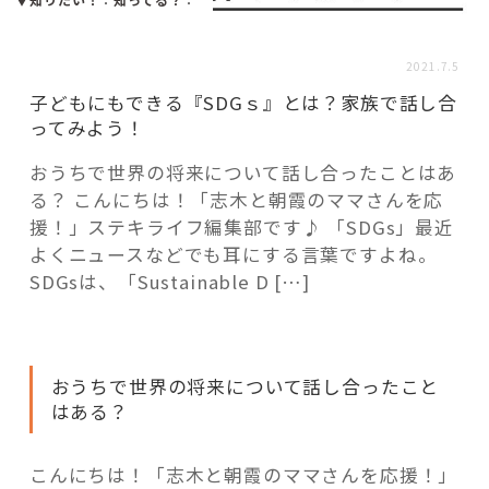
活用事例
2021.7.5
「モノ」
子どもにもできる『SDGｓ』とは？家族で話し合
ってみよう！
fleXe
リノベ事例
おうちで世界の将来について話し合ったことはあ
る？ こんにちは！「志木と朝霞のママさんを応
援！」ステキライフ編集部です♪ 「SDGs」最近
「ひと」
よくニュースなどでも耳にする言葉ですよね。
SDGsは、「Sustainable D […]
協賛・協力店
コーディネーター紹介
おうちで世界の将来について話し合ったこと
はある？
これからの暮らし 住み替え相談
こんにちは！「志木と朝霞のママさんを応援！」