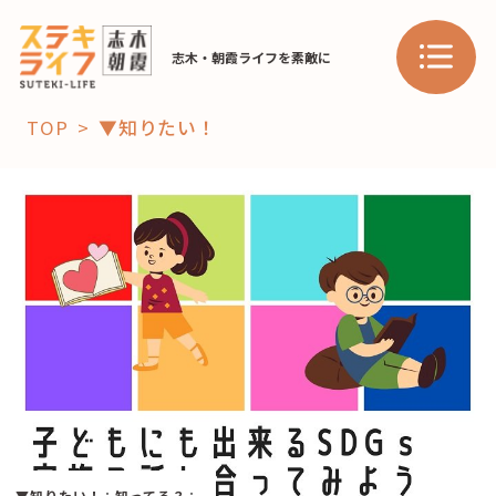
志木・朝霞ライフを素敵に
TOP
▼知りたい！
「コト」
子育て
暮らし
おすすめ
学び・教育
スポット
「場」
HAREL
HAREL
▼知りたい！
：
知ってる？
：