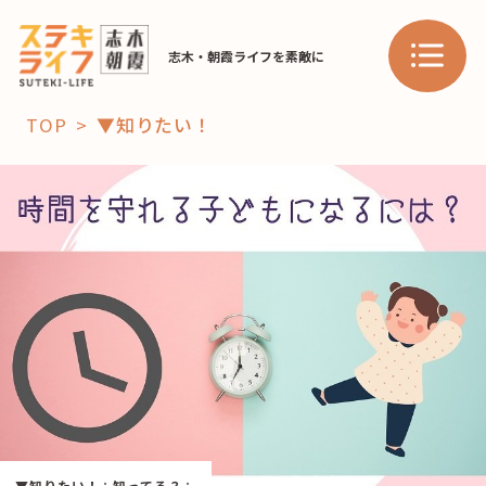
志木・朝霞ライフを素敵に
TOP
▼知りたい！
「コト」
子育て
暮らし
おすすめ
学び・教育
スポット
「場」
HAREL
HAREL
▼知りたい！
：
知ってる？
：