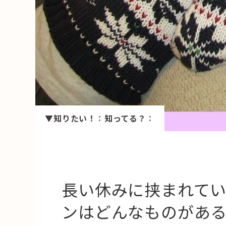
HAREL
活用事例
「モノ」
fleXe
リノベ事
▼知りたい！
：
知ってる？
：
「ひと」
協賛・協力店
コーディネーター紹介
長い休みに挟まれてい
ンはどんなものがあ