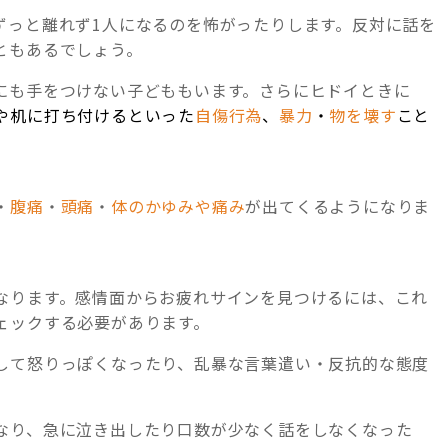
ずっと離れず1人になるのを怖がったりします。反対に話を
ともあるでしょう。
にも手をつけない子どももいます。さらにヒドイときに
や机に打ち付けるといった
自傷行為
、
暴力
・
物を壊す
こと
・
腹痛
・
頭痛
・
体のかゆみや痛み
が出てくるようになりま
なります。感情面からお疲れサインを見つけるには、これ
ェックする必要があります。
して怒りっぽくなったり、乱暴な言葉遣い・反抗的な態度
なり、急に泣き出したり口数が少なく話をしなくなった