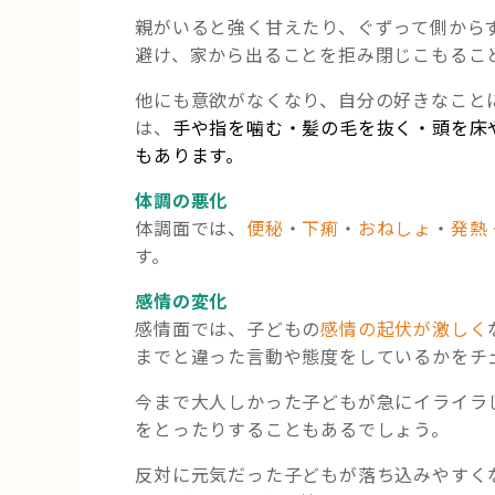
親がいると強く甘えたり、ぐずって側から
避け、家から出ることを拒み閉じこもるこ
他にも意欲がなくなり、自分の好きなこと
は、
手や指を噛む・髪の毛を抜く・頭を床
もあります。
体調の悪化
体調面では、
便秘
・
下痢
・
おねしょ
・
発熱
す。
感情の変化
感情面では、子どもの
感情の起伏が激しく
までと違った言動や態度をしているかをチ
今まで大人しかった子どもが急にイライラ
をとったりすることもあるでしょう。
反対に元気だった子どもが落ち込みやすく