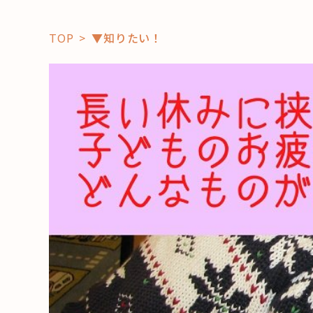
TOP
▼知りたい！
「コト」
子育て
暮らし
おすすめ
学び・教
スポット
「場」
HAREL