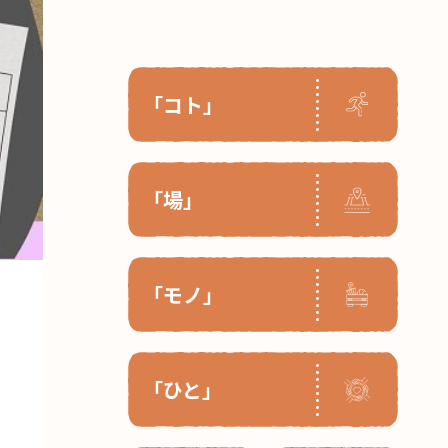
「コト」
「場」
「モノ」
「ひと」