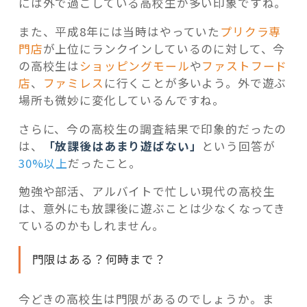
には外で過ごしている高校生が多い印象ですね。
また、平成8年には当時はやっていた
プリクラ専
門店
が上位にランクインしているのに対して、今
の高校生は
ショッピングモール
や
ファストフード
店
、
ファミレス
に行くことが多いよう。外で遊ぶ
場所も微妙に変化しているんですね。
さらに、今の高校生の調査結果で印象的だったの
は、
「放課後はあまり遊ばない」
という回答が
30%以上
だったこと。
勉強や部活、アルバイトで忙しい現代の高校生
は、意外にも放課後に遊ぶことは少なくなってき
ているのかもしれません。
門限はある？何時まで？
今どきの高校生は門限があるのでしょうか。ま