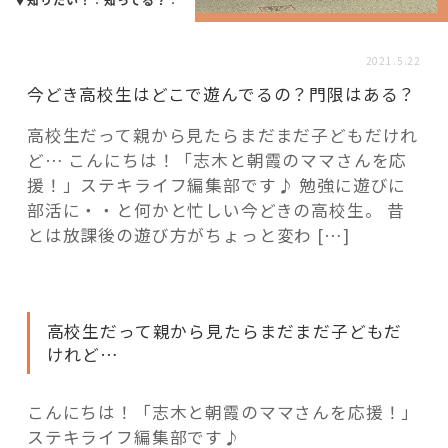
活用事例
2021.5.22
「モノ」
今どき高校生はどこで遊んでるの？門限はある？
高校生だって親から見たらまだまだ子どもだけれ
fleXe
リノベ事例
ど… こんにちは！「志木と朝霞のママさんを応
援！」ステキライフ編集部です♪ 勉強に遊びに
部活に・・と何かと忙しい今どきの高校生。 昔
「ひと」
とは放課後の遊び方がちょっと変わ […]
協賛・協力店
高校生だって親から見たらまだまだ子どもだ
コーディネーター紹介
けれど…
こんにちは！「志木と朝霞のママさんを応援！」
これからの暮らし 住み替え相談
ステキライフ編集部です♪