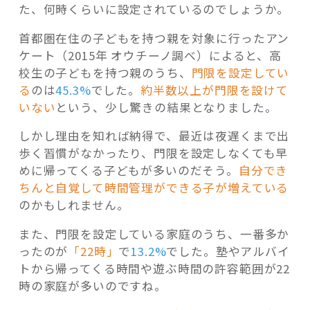
た、何時くらいに設定されているのでしょうか。
首都圏在住の子どもを持つ親を対象に行ったアン
ケート（2015年 オウチーノ調べ）によると、高
校生の子どもを持つ親のうち、
門限を設定してい
る
のは
45.3%
でした。
約半数以上が門限を設けて
いない
という、少し驚きの結果となりました。
しかし理由を知れば納得で、最近は夜遅くまで出
歩く習慣がなかったり、門限を設定しなくても早
めに帰ってくる子どもが多いのだそう。
自分でき
ちんと自覚して時間管理ができる子が増えている
のかもしれません。
また、門限を設定している家庭のうち、一番多か
ったのが
「22時」
で
13.2%
でした。塾やアルバイ
トから帰ってくる時間や遊ぶ時間の許容範囲が22
時の家庭が多いのですね。