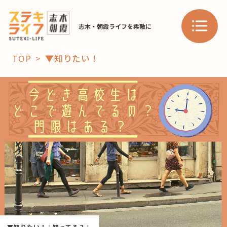
志木・朝霞ライフを素敵に
TOP
▼知りたい！
「コト」
子育て
暮らし
おすすめ
学び・教育
スポット
「場」
HAREL
HAREL
▼知りたい！
：
知ってる？
：