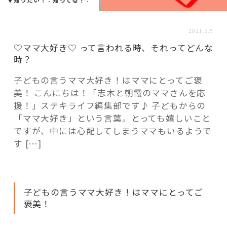
活用事例
2021.3.5
「モノ」
♡ママ大好き♡ って言われる時、それってどんな
時？
fleXe
リノベ事例
子どもの言うママ大好き！はママにとってご褒
美！ こんにちは！「志木と朝霞のママさんを応
援！」ステキライフ編集部です♪ 子どもからの
「ひと」
「ママ大好き」という言葉。とっても嬉しいこと
ですが、中には心配してしまうママもいるようで
す […]
協賛・協力店
コーディネーター紹介
子どもの言うママ大好き！はママにとってご
褒美！
これからの暮らし 住み替え相談