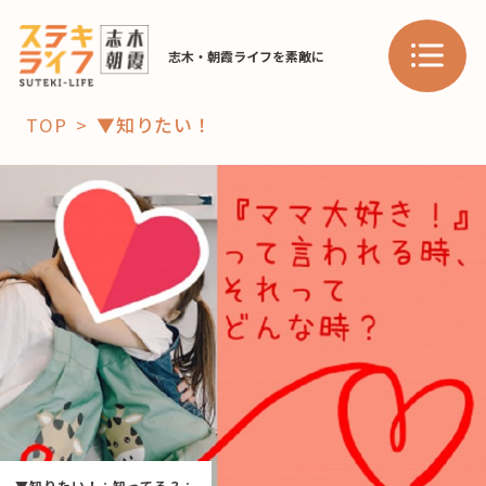
志木・朝霞ライフを素敵に
TOP
▼知りたい！
「コト」
子育て
暮らし
おすすめ
学び・教育
スポット
「場」
HAREL
HAREL
▼知りたい！
：
知ってる？
：