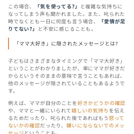
この場合、
「気を使ってる?」
と複雑な気持ちに
なってしまう声も聞かれました。また、叱られた
時でなくとも一日に何度も言う場合、
「愛情が足
りてない?」
と不安に感じることも。
「ママ大好き」に隠されたメッセージとは?
子どもはさまざまなタイミングで「ママ大好き」
ということがわかりましたが、単にママが好きだ
からというそのままの意味で言うこともあれば、
他のメッセージが隠されていることもあるようで
す。
例えば、ママが自分のことを
好きかどうかの確認
や、ママと一緒にいられて
嬉しいの気持ち
を伝え
るためだったり、叱られた後であればもう
怒って
ないかの確認
だったり、
嫌いにならないでのメッ
セージ
ということも。