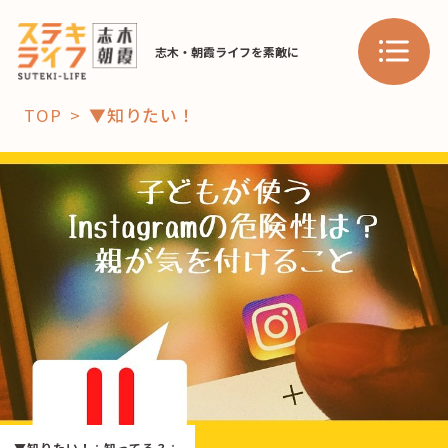
志木・朝霞ライフを素敵に
TOP
▼知りたい！
「コト」
子育て
暮らし
おすすめ
学び・教育
スポット
「場」
HAREL
HAREL
▼知りたい！
：
知ってる？
：