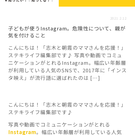
活用事例
2021.2.12
「モノ」
子どもが使うInstagram。危険性について、親が
気を付けること
fleXe
リノベ事例
こんにちは！「志木と朝霞のママさんを応援！」
ステキライフ編集部です♪ 写真や動画でコミュ
ニケーションがとれるInstagram。幅広い年齢層
「ひと」
が利用している人気のSNSで、2017年に「インス
タ映え」が流行語に選ばれたのは […]
協賛・協力店
コーディネーター紹介
こんにちは！「志木と朝霞のママさんを応援！」
ステキライフ編集部です♪
写真や動画でコミュニケーションがとれる
これからの暮らし 住み替え相談
Instagram
。幅広い年齢層が利用している人気