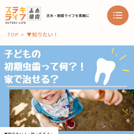
志木・朝霞ライフを素敵に
TOP
▼知りたい！
「コト」
子育て
暮らし
おすすめ
学び・教育
スポット
「場」
HAREL
HAREL
▼知りたい！
：
知ってる？
：