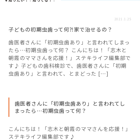
活用事例
2021.1.25
「モノ」
子どもの初期虫歯って何⁈家で治せるの？
歯医者さんに「初期虫歯あり」と言われてしまっ
fleXe
リノベ事例
たら…初期虫歯って何？ こんにちは！「志木と
朝霞のママさんを応援！」ステキライフ編集部で
す♪ 子どもの歯科検診で、歯医者さんに「初期
「ひと」
虫歯あり」と言われて、とまどった […]
協賛・協力店
歯医者さんに「初期虫歯あり」と言われてし
コーディネーター紹介
まったら…初期虫歯って何？
こんにちは！「志木と朝霞のママさんを応援！」
これからの暮らし 住み替え相談
ステキライフ編集部です♪