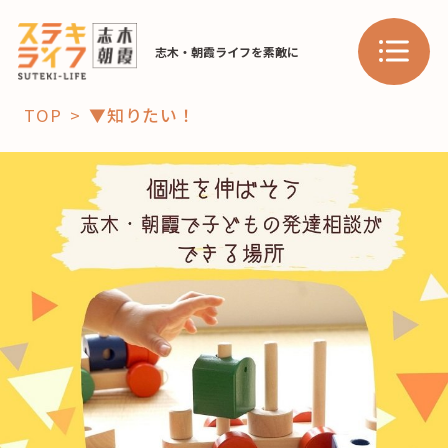
志木・朝霞ライフを素敵に
TOP
▼知りたい！
「コト」
子育て
暮らし
おすすめ
学び・教育
スポット
「場」
HAREL
HAREL