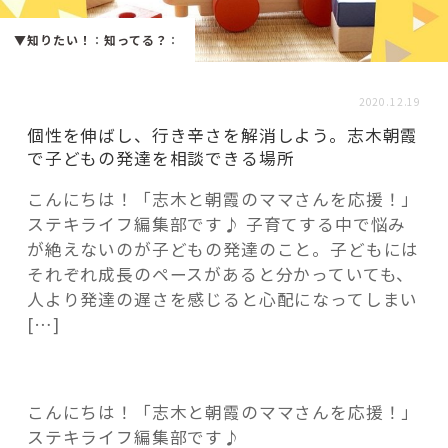
活用事例
▼知りたい！
：
知ってる？
：
「モノ」
2020.12.19
個性を伸ばし、行き辛さを解消しよう。志木朝霞
fleXe
リノベ事例
で子どもの発達を相談できる場所
こんにちは！「志木と朝霞のママさんを応援！」
ステキライフ編集部です♪ 子育てする中で悩み
「ひと」
が絶えないのが子どもの発達のこと。子どもには
それぞれ成長のペースがあると分かっていても、
協賛・協力店
人より発達の遅さを感じると心配になってしまい
[…]
コーディネーター紹介
こんにちは！「志木と朝霞のママさんを応援！」
これからの暮らし 住み替え相談
ステキライフ編集部です♪