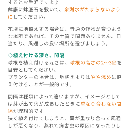
するとお手軽ですよ♪
鉢底に鉢底石を敷いて、
余剰水がたまらないよう
に
してください。
花壇に地植えする場合は、普通の作物が育つよう
な場所であれば、その土質で問題ありません。日
当たり、風通しの良い場所を選びましょう。
◇植え付ける深さ、間隔
球根を植え付ける深さは、
球根の高さの2～3倍
を
目安としてください。
プランターの場合は、地植えよりは
やや浅め
に植
え付けることが一般的です。
間隔は種類によって違いますが、イメージとして
は芽が出て葉が成長したときに
重なり合わない間
隔
が理想的です。
狭く植え付けてしまうと、葉が重なり合って風通
しが悪くなり、蒸れて病害虫の原因になったりし