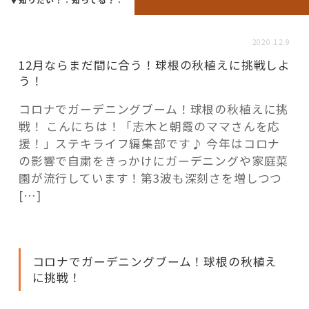
活用事例
2020.12.9
「モノ」
12月ならまだ間に合う！球根の秋植えに挑戦しよ
う！
fleXe
リノベ事例
コロナでガーデニングブーム！球根の秋植えに挑
戦！ こんにちは！「志木と朝霞のママさんを応
援！」ステキライフ編集部です♪ 今年はコロナ
「ひと」
の影響で自粛をきっかけにガーデニングや家庭菜
園が流行しています！第3波も深刻さを増しつつ
[…]
協賛・協力店
コーディネーター紹介
コロナでガーデニングブーム！球根の秋植え
に挑戦！
これからの暮らし 住み替え相談