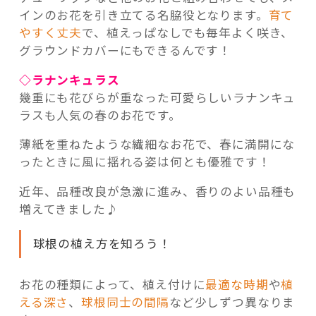
インのお花を引き立てる名脇役となります。
育て
やすく丈夫
で、植えっぱなしでも毎年よく咲き、
グラウンドカバーにもできるんです！
◇ラナンキュラス
幾重にも花びらが重なった可愛らしいラナンキュ
ラスも人気の春のお花です。
薄紙を重ねたような繊細なお花で、春に満開にな
ったときに風に揺れる姿は何とも優雅です！
近年、品種改良が急激に進み、香りのよい品種も
増えてきました♪
球根の植え方を知ろう！
お花の種類によって、植え付けに
最適な時期
や
植
える深さ
、
球根同士の間隔
など少しずつ異なりま