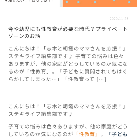
活用事例
2020.11.23
「モノ」
今や幼児にも性教育が必要な時代？プライベート
ゾーンのお話
fleXe
リノベ事例
こんにちは！「志木と朝霞のママさんを応援！」
ステキライフ編集部です♪ 子育ての悩みは色々
ありますが、他の家庭がどうしているのか気にな
「ひと」
るのが「性教育」。「子どもに質問されてもはぐ
らかしてしまった…」「性教育って […]
協賛・協力店
コーディネーター紹介
こんにちは！「志木と朝霞のママさんを応援！」
ステキライフ編集部です♪
子育ての悩みは色々ありますが、他の家庭がどう
これからの暮らし 住み替え相談
しているのか気になるのが
「性教育」
。
「子ども