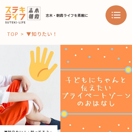
志木・朝霞ライフを素敵に
TOP
▼知りたい！
「コト」
子育て
暮らし
おすすめ
学び・教育
スポット
「場」
HAREL
HAREL
▼知りたい！
：
知ってる？
：