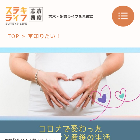
志木・朝霞ライフを素敵に
TOP
▼知りたい！
「コト」
子育て
暮らし
おすすめ
学び・教育
スポット
「場」
HAREL
HAREL
▼知りたい！
：
知ってる？
：