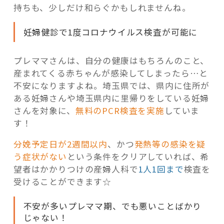
持ちも、少しだけ和らぐかもしれませんね。
妊婦健診で1度コロナウイルス検査が可能に
プレママさんは、自分の健康はもちろんのこと、
産まれてくる赤ちゃんが感染してしまったら…と
不安になりますよね。埼玉県では、県内に住所が
ある妊婦さんや埼玉県内に里帰りをしている妊婦
さんを対象に、
無料のPCR検査を実施
していま
す！
分娩予定日が2週間以内
、かつ
発熱等の感染を疑
う症状がない
という条件をクリアしていれば、希
望者はかかりつけの産婦人科で
1人1回まで
検査を
受けることができます☆
不安が多いプレママ期、でも悪いことばかり
じゃない！