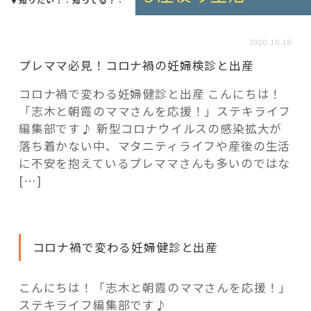
活用事例
2020.10.18
「モノ」
プレママ必見！コロナ禍の妊婦検診と出産
コロナ禍で変わる妊婦健診と出産 こんにちは！
fleXe
リノベ事例
「志木と朝霞のママさんを応援！」ステキライフ
編集部です♪ 新型コロナウイルスの感染拡大が
落ち着かない中、マタニティライフや産後の生活
「ひと」
に不安を抱えているプレママさんも多いのではな
[…]
協賛・協力店
コーディネーター紹介
コロナ禍で変わる妊婦健診と出産
こんにちは！「志木と朝霞のママさんを応援！」
これからの暮らし 住み替え相談
ステキライフ編集部です♪