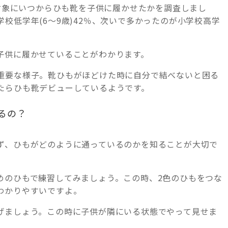
を対象にいつからひも靴を子供に履かせたかを調査しまし
校低学年(6～9歳)42％、次いで多かったのが小学校高学
子供に履かせていることがわかります。
重要な様子。靴ひもがほどけた時に自分で結べないと困る
たらひも靴デビューしているようです。
るの？
ず、ひもがどのように通っているのかを知ることが大切で
めのひもで練習してみましょう。この時、2色のひもをつな
わかりやすいですよ。
げましょう。この時に子供が隣にいる状態でやって見せま