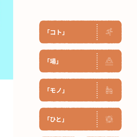
「コト」
「場」
「モノ」
「ひと」