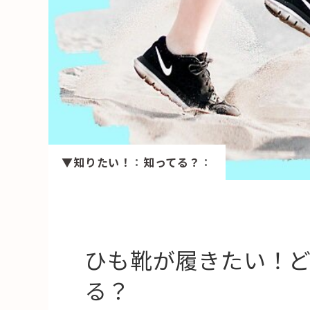
HAREL
活用事例
「モノ」
fleXe
リノベ事
▼知りたい！
：
知ってる？
：
「ひと」
協賛・協力店
コーディネーター紹介
ひも靴が履きたい！
る？