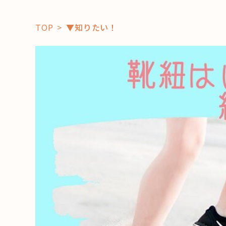
TOP
▼知りたい！
「コト」
子育て
暮らし
おすすめ
学び・教
スポット
「場」
HAREL