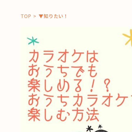
TOP
▼知りたい！
「コト」
子育て
暮らし
おすすめ
学び・教
スポット
「場」
HAREL