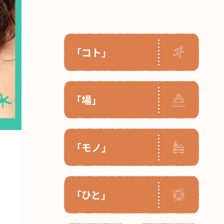
「コト」
「場」
「モノ」
「ひと」