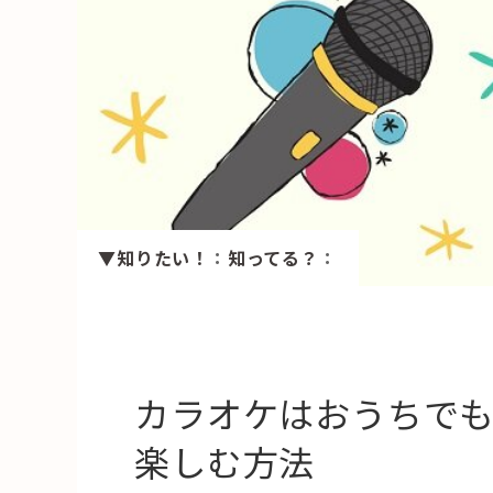
HAREL
活用事例
「モノ」
fleXe
リノベ事
▼知りたい！
：
知ってる？
：
「ひと」
協賛・協力店
コーディネーター紹介
カラオケはおうちで
楽しむ方法