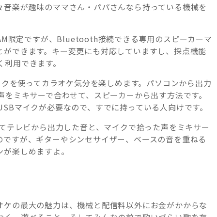
々音楽が趣味のママさん・パパさんなら持っている機械を
。
M限定ですが、Bluetooth接続できる専用のスピーカーマ
とができます。キー変更にも対応していますし、採点機能
く利用できます。
マイクを使ってカラオケ気分を楽しめます。パソコンから出力
た声をミキサーで合わせて、スピーカーから出す方法です。
USBマイクが必要なので、すでに持っている人向けです。
hを使ってテレビから出力した音と、マイクで拾った声をミキサー
のですが、ギターやシンセサイザー、ベースの音を重ねる
ンが楽しめますよ。
オケの最大の魅力は、機械と配信料以外にお金がかからな
なく、遊べること、そしてみんなの前で歌いづらい歌を存